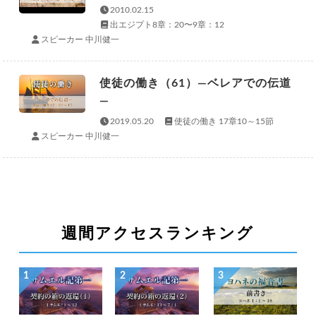
2010.02.15
出エジプト8章：20〜9章：12
スピーカー 中川健一
使徒の働き（61）―ベレアでの伝道
―
2019.05.20
使徒の働き 17章10～15節
スピーカー 中川健一
週間アクセスランキング
1
2
3