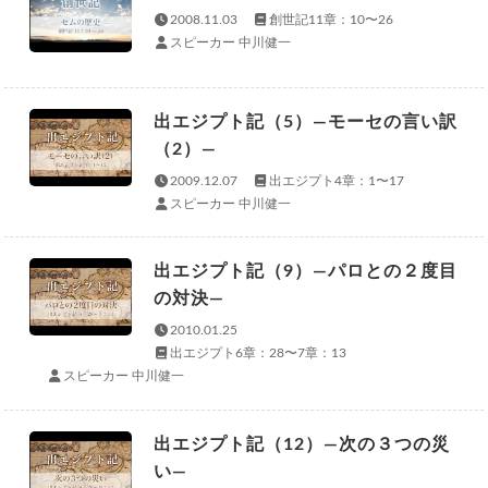
2008.11.03
創世記11章：10〜26
スピーカー 中川健一
出エジプト記（5）—モーセの言い訳
（2）—
2009.12.07
出エジプト4章：1〜17
スピーカー 中川健一
出エジプト記（9）—パロとの２度目
の対決—
2010.01.25
出エジプト6章：28〜7章：13
スピーカー 中川健一
出エジプト記（12）—次の３つの災
い—