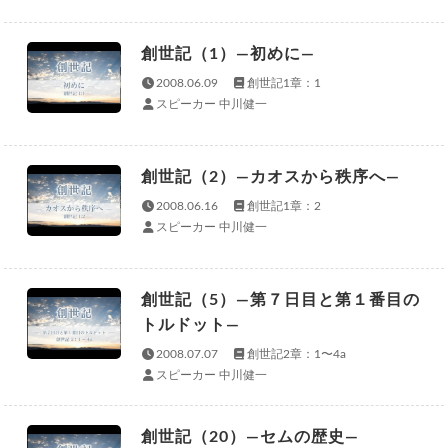
創世記（1）—初めに—
2008.06.09
創世記1章：1
スピーカー 中川健一
創世記（2）—カオスから秩序へ—
2008.06.16
創世記1章：2
スピーカー 中川健一
創世記（5）—第７日目と第１番目の
トルドット—
2008.07.07
創世記2章：1〜4a
スピーカー 中川健一
創世記（20）—セムの歴史—