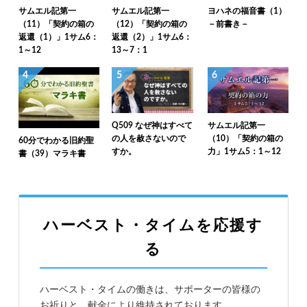
サムエル記第一
サムエル記第一
ヨハネの福音書（1）
（11）「契約の箱の
（12）「契約の箱の
－前書き－
返還（1）」1サム6：
返還（2）」1サム6：
1～12
13～7：1
4
5
6
Q509 なぜ神はすべて
サムエル記第一
の人を赦さないので
（10）「契約の箱の
60分でわかる旧約聖
すか。
力」1サム5：1～12
書（39）マラキ書
ハーベスト・タイムを応援す
る
ハーベスト・タイムの働きは、サポーターの皆様の
お祈りと、献金により維持されております。