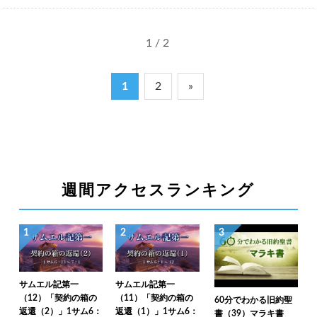
1 / 2
1
2
»
週間アクセスランキング
1
2
3
サムエル記第一
サムエル記第一
（12）「契約の箱の
（11）「契約の箱の
60分でわかる旧約聖
返還（2）」1サム6：
返還（1）」1サム6：
書（39）マラキ書