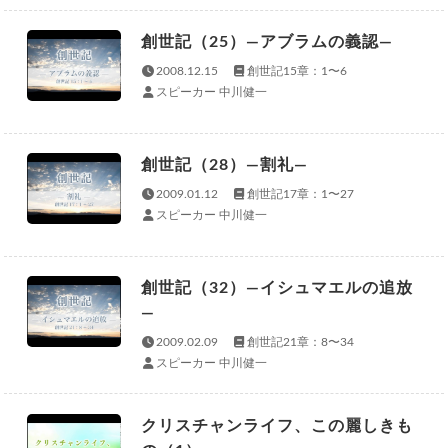
創世記（25）—アブラムの義認—
2008.12.15
創世記15章：1〜6
スピーカー 中川健一
創世記（28）—割礼—
2009.01.12
創世記17章：1〜27
スピーカー 中川健一
創世記（32）—イシュマエルの追放
—
2009.02.09
創世記21章：8〜34
スピーカー 中川健一
クリスチャンライフ、この麗しきも