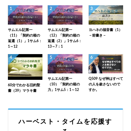
1
2
3
サムエル記第一
サムエル記第一
ヨハネの福音書（1）
（11）「契約の箱の
（12）「契約の箱の
－前書き－
返還（1）」1サム6：
返還（2）」1サム6：
1～12
13～7：1
4
5
6
サムエル記第一
Q509 なぜ神はすべて
（10）「契約の箱の
の人を赦さないので
60分でわかる旧約聖
力」1サム5：1～12
すか。
書（39）マラキ書
ハーベスト・タイムを応援す