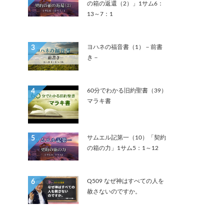
の箱の返還（2）」1サム6：
13～7：1
ヨハネの福音書（1）－前書
3
き－
60分でわかる旧約聖書（39）
4
マラキ書
サムエル記第一（10）「契約
5
の箱の力」1サム5：1～12
Q509 なぜ神はすべての人を
6
赦さないのですか。