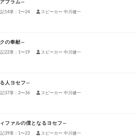
士アブラム—
記14章：1〜24
スピーカー 中川健一
サクの奉献—
記22章：1〜19
スピーカー 中川健一
見る人ヨセフ—
記37章：2〜36
スピーカー 中川健一
ティファルの僕となるヨセフ—
記39章：1〜23
スピーカー 中川健一