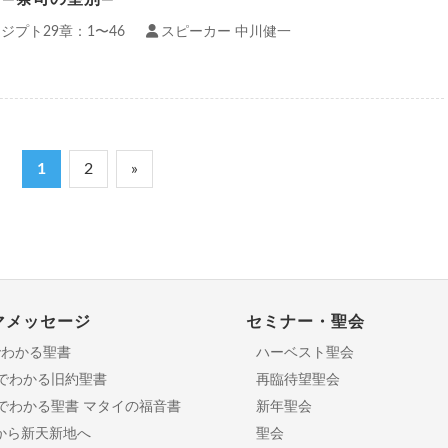
ジプト29章：1〜46
スピーカー 中川健一
1
2
»
マメッセージ
セミナー・聖会
でわかる聖書
ハーベスト聖会
分でわかる旧約聖書
再臨待望聖会
日でわかる聖書 マタイの福音書
新年聖会
から新天新地へ
聖会