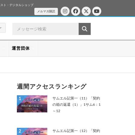
ベスト・デジタルショップ
メルマガ購読
ン
ス
運営団体
週間アクセスランキング
サムエル記第一（11）「契約
1
の箱の返還（1）」1サム6：1
～12
サムエル記第一（12）「契約
2