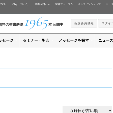
CON」
Clay【クレイ】
聖書入門.com
聖書フォーラム
オンラインショップ
ハー
1965
新規会員登録
ログイ
無料の聖書解説
本 公開中
ッセージ
セミナー・聖会
メッセージを探す
ニュー