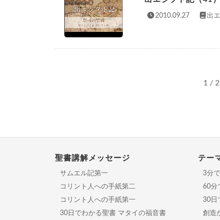
2010.09.27
出エ
1 / 2
聖書講解メッセージ
テー
サムエル記第一
3分
コリント人への手紙第二
60
コリント人への手紙第一
30
30日でわかる聖書 マタイの福音書
創造