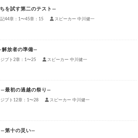
たちを試す第二のテスト—
記44章：1〜45章：15
スピーカー 中川健一
—解放者の準備—
ジプト2章：1〜25
スピーカー 中川健一
）—最初の過越の祭り—
ジプト12章：1〜28
スピーカー 中川健一
）—第十の災い—