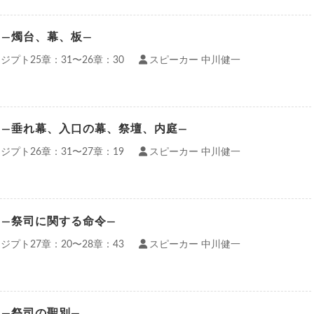
）—燭台、幕、板—
ジプト25章：31〜26章：30
スピーカー 中川健一
）—垂れ幕、入口の幕、祭壇、内庭—
ジプト26章：31〜27章：19
スピーカー 中川健一
）—祭司に関する命令—
ジプト27章：20〜28章：43
スピーカー 中川健一
）—祭司の聖別—