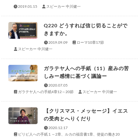
2019.01.15
スピーカー 中川健一
Q220 どうすれば信じ切ることがで
きますか。
2019.09.09
ローマ10章17節
スピーカー 中川健一
ガラテヤ人への手紙（11）産みの苦
しみー感情に基づく議論ー
2020.07.05
ガラテヤ人への手紙4章12～20節
スピーカー 中川健一
【クリスマス・メッセージ】イエス
の受肉とへりくだり
2020.12.17
ピリピ人への手紙１～2章、ルカの福音書1章、使徒の働き20