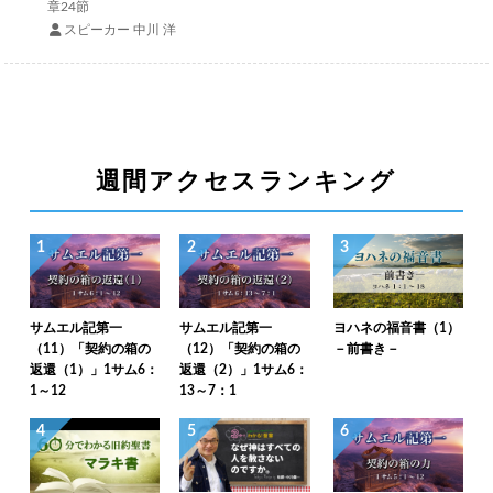
章24節
スピーカー 中川 洋
週間アクセスランキング
1
2
3
サムエル記第一
サムエル記第一
ヨハネの福音書（1）
（11）「契約の箱の
（12）「契約の箱の
－前書き－
返還（1）」1サム6：
返還（2）」1サム6：
1～12
13～7：1
4
5
6