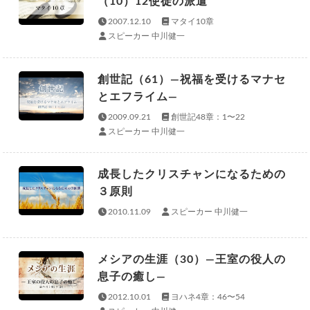
（10）12使徒の派遣
2007.12.10
マタイ10章
スピーカー 中川健一
創世記（61）—祝福を受けるマナセ
とエフライム—
2009.09.21
創世記48章：1〜22
スピーカー 中川健一
成長したクリスチャンになるための
３原則
2010.11.09
スピーカー 中川健一
メシアの生涯（30）—王室の役人の
息子の癒し—
2012.10.01
ヨハネ4章：46〜54