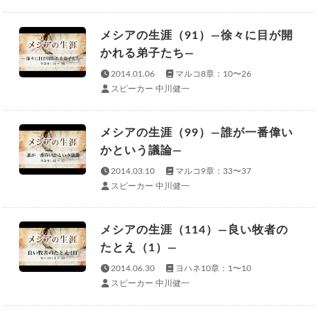
メシアの生涯（91）—徐々に目が開
かれる弟子たち—
2014.01.06
マルコ8章：10〜26
スピーカー 中川健一
メシアの生涯（99）—誰が一番偉い
かという議論—
2014.03.10
マルコ9章：33〜37
スピーカー 中川健一
メシアの生涯（114）—良い牧者の
たとえ（1）—
2014.06.30
ヨハネ10章：1〜10
スピーカー 中川健一