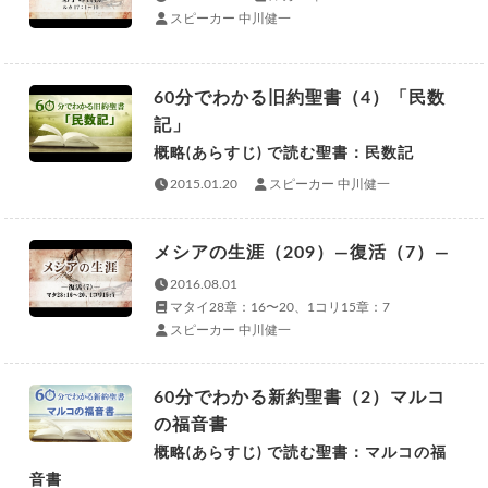
スピーカー 中川健一
60分でわかる旧約聖書（4）「民数
記」
概略(あらすじ) で読む聖書：民数記
2015.01.20
スピーカー 中川健一
メシアの生涯（209）—復活（7）—
2016.08.01
マタイ28章：16〜20、1コリ15章：7
スピーカー 中川健一
60分でわかる新約聖書（2）マルコ
の福音書
概略(あらすじ) で読む聖書：マルコの福
音書