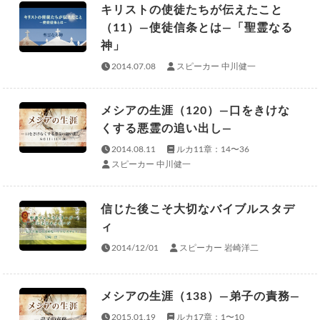
キリストの使徒たちが伝えたこと
（11）—使徒信条とは—「聖霊なる
神」
2014.07.08
スピーカー 中川健一
メシアの生涯（120）—口をきけな
くする悪霊の追い出し—
2014.08.11
ルカ11章：14〜36
スピーカー 中川健一
信じた後こそ大切なバイブルスタデ
ィ
2014/12/01
スピーカー 岩崎洋二
メシアの生涯（138）—弟子の責務—
2015.01.19
ルカ17章：1〜10