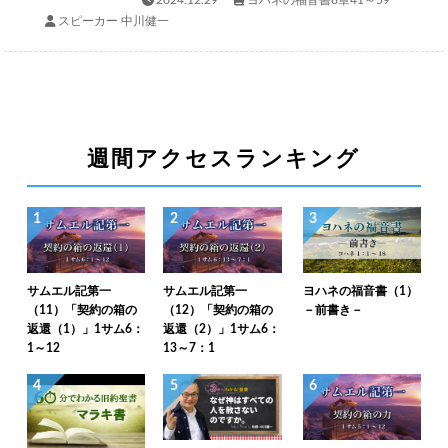
スピーカー 中川健一
週間アクセスランキング
1
2
3
サムエル記第一
サムエル記第一
ヨハネの福音書（1）
（11）「契約の箱の
（12）「契約の箱の
－前書き－
返還（1）」1サム6：
返還（2）」1サム6：
1～12
13～7：1
4
5
6