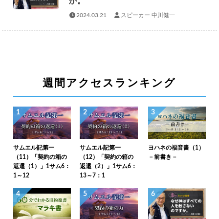
か。
2024.03.21
スピーカー 中川健一
週間アクセスランキング
1
2
3
サムエル記第一
サムエル記第一
ヨハネの福音書（1）
（11）「契約の箱の
（12）「契約の箱の
－前書き－
返還（1）」1サム6：
返還（2）」1サム6：
1～12
13～7：1
4
5
6