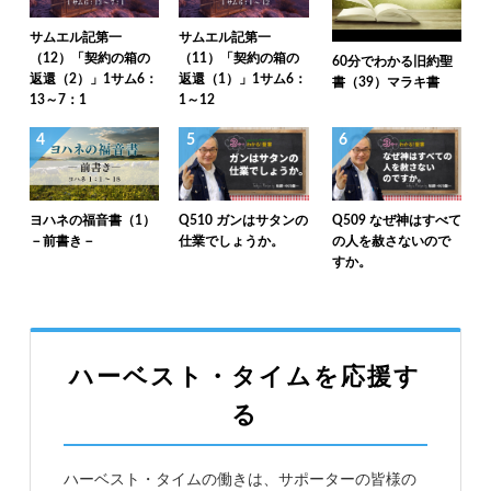
サムエル記第一
サムエル記第一
（12）「契約の箱の
（11）「契約の箱の
60分でわかる旧約聖
返還（2）」1サム6：
返還（1）」1サム6：
書（39）マラキ書
13～7：1
1～12
4
5
6
ヨハネの福音書（1）
Q510 ガンはサタンの
Q509 なぜ神はすべて
－前書き－
仕業でしょうか。
の人を赦さないので
すか。
ハーベスト・タイムを応援す
る
ハーベスト・タイムの働きは、サポーターの皆様の