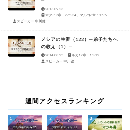
—
2013.09.23
マタイ9章：27〜34、マルコ6章：1〜6
スピーカー 中川健一
メシアの生涯（122）—弟子たちへ
の教え（1）—
2014.08.25
ルカ12章：1〜12
スピーカー 中川健一
週間アクセスランキング
1
2
3