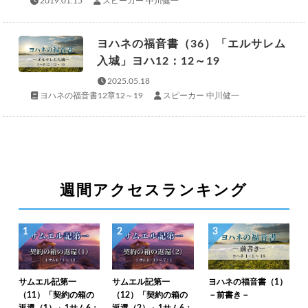
2019.01.15
スピーカー 中川健一
ヨハネの福音書（36）「エルサレム
入城」ヨハ12：12～19
2025.05.18
ヨハネの福音書12章12～19
スピーカー 中川健一
週間アクセスランキング
1
2
3
サムエル記第一
サムエル記第一
ヨハネの福音書（1）
（11）「契約の箱の
（12）「契約の箱の
－前書き－
返還（1）」1サム6：
返還（2）」1サム6：