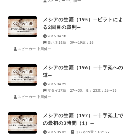
スピーカー 中川健一
メシアの生涯（195）—ピラトによ
る2回目の裁判—
2016.04.18
ヨハネ18章：39〜19章：16
スピーカー 中川健一
メシアの生涯（196）—十字架への
道—
2016.04.25
マタイ27章：27〜30、ルカ23章：26〜33
スピーカー 中川健一
メシアの生涯（197）—十字架上で
の最初の3時間（1）—
2016.05.02
ヨハネ19章：18〜27