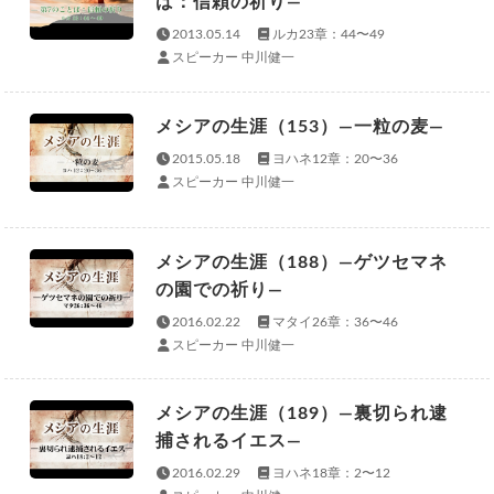
ば：信頼の祈り—
2013.05.14
ルカ23章：44〜49
スピーカー 中川健一
メシアの生涯（153）—一粒の麦—
2015.05.18
ヨハネ12章：20〜36
スピーカー 中川健一
メシアの生涯（188）—ゲツセマネ
の園での祈り—
2016.02.22
マタイ26章：36〜46
スピーカー 中川健一
メシアの生涯（189）—裏切られ逮
捕されるイエス—
2016.02.29
ヨハネ18章：2〜12