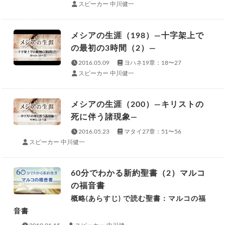
スピーカー 中川健一
メシアの生涯（198）—十字架上で
の最初の3時間（2）—
2016.05.09
ヨハネ19章：18〜27
スピーカー 中川健一
メシアの生涯（200）—キリストの
死に伴う諸現象—
2016.05.23
マタイ27章：51〜56
スピーカー 中川健一
60分でわかる新約聖書（2）マルコ
の福音書
概略(あらすじ) で読む聖書：マルコの福
音書