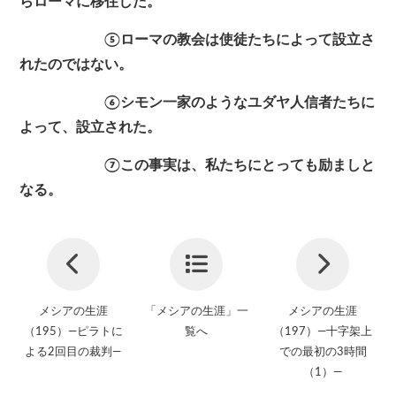
らローマに移住した。
⑤ローマの教会は使徒たちによって設立さ
れたのではない。
⑥シモン一家のようなユダヤ人信者たちに
よって、設立された。
⑦この事実は、私たちにとっても励ましと
なる。
メシアの生涯
「メシアの生涯」一
メシアの生涯
（195）—ピラトに
覧へ
（197）—十字架上
よる2回目の裁判—
での最初の3時間
（1）—