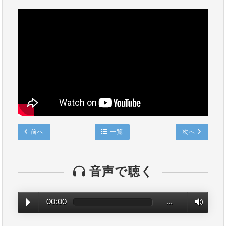
前へ
一覧
次へ
音声で聴く
00:00
…