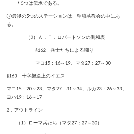
＊5つは伝承である。
⑤最後の5つのステーションは、聖墳墓教会の中にあ
る。
（2）Ａ．Ｔ．ロバートソンの調和表
§162 兵士たちによる嘲り
マコ15：16～19、マタ27：27～30
§163 十字架途上のイエス
マコ15：20～23、マタ27：31～34、ルカ23：26～33、
ヨハ19：16～17
2．アウトライン
（1）ローマ兵たち（マタ27：27～30）