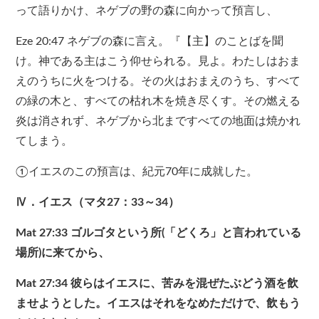
って語りかけ、ネゲブの野の森に向かって預言し、
Eze 20:47 ネゲブの森に言え。『【主】のことばを聞
け。神である主はこう仰せられる。見よ。わたしはおま
えのうちに火をつける。その火はおまえのうち、すべて
の緑の木と、すべての枯れ木を焼き尽くす。その燃える
炎は消されず、ネゲブから北まですべての地面は焼かれ
てしまう。
①イエスのこの預言は、紀元70年に成就した。
Ⅳ．イエス（マタ27：33～34）
Mat 27:33 ゴルゴタという所(「どくろ」と言われている
場所)に来てから、
Mat 27:34 彼らはイエスに、苦みを混ぜたぶどう酒を飲
ませようとした。イエスはそれをなめただけで、飲もう