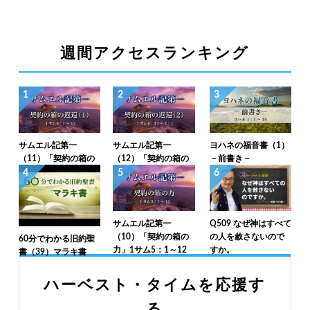
週間アクセスランキング
1
2
3
サムエル記第一
サムエル記第一
ヨハネの福音書（1）
（11）「契約の箱の
（12）「契約の箱の
－前書き－
返還（1）」1サム6：
返還（2）」1サム6：
4
5
6
1～12
13～7：1
サムエル記第一
Q509 なぜ神はすべて
（10）「契約の箱の
の人を赦さないので
60分でわかる旧約聖
力」1サム5：1～12
すか。
書（39）マラキ書
ハーベスト・タイムを応援す
る