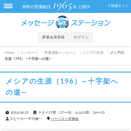
1965
関連サイト
無料の聖書解説
本 公開中
新規会員登録
ログイン
Home
メッセージ
聖書講解メッセージ
メシアの生涯
メシアの
生涯（196）—十字架への道—
メシアの生涯（196）—十字架へ
の道—
2016.04.25
マタイ27章：27〜30、ルカ23章：26〜33
スピーカー 中川健一
ハーベスト定例会