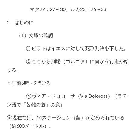
マタ27：27～30、ルカ23：26～33
1．はじめに
（1）文脈の確認
①ピラトはイエスに対して死刑判決を下した。
②ここから刑場（ゴルゴタ）に向かう行進が始
まる。
＊午前6時～9時ごろ
③ヴィア・ドロローサ（Via Dolorosa）（ラテ
ン語で「苦難の道」の意）
④現在では、14ステーション（留）が定められている
（約600メートル）。