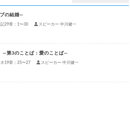
コブの結婚—
記29章：1〜30
スピーカー 中川健一
）—第3のことば：愛のことば—
ネ19章：25〜27
スピーカー 中川健一