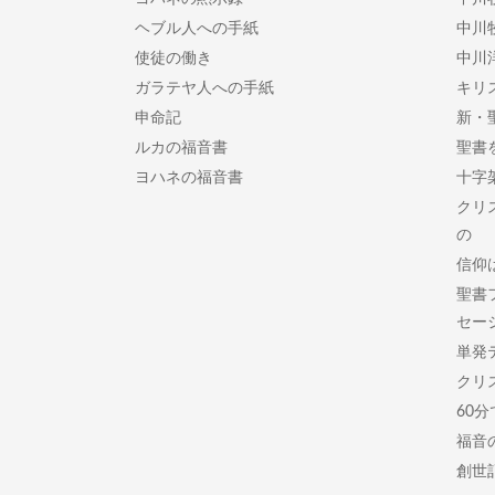
ヘブル人への手紙
中川
使徒の働き
中川
ガラテヤ人への手紙
キリ
申命記
新・
ルカの福音書
聖書
ヨハネの福音書
十字
クリ
の
信仰
聖書
セー
単発
クリ
60
福音
創世