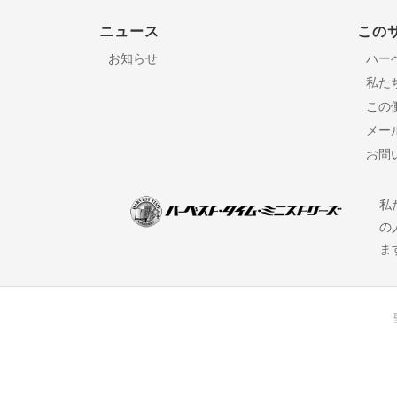
ニュース
この
お知らせ
ハー
私た
この
メー
お問
私
の
ま