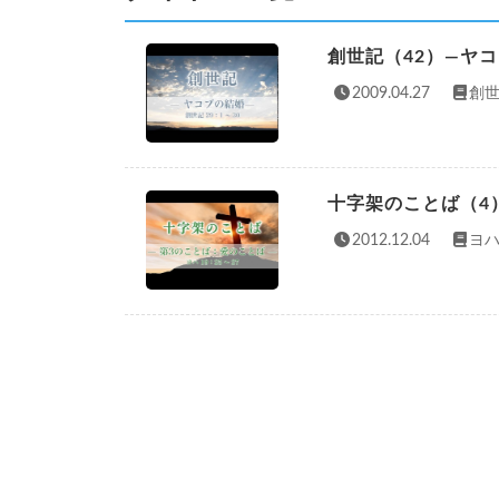
創世記（42）—ヤ
2009.04.27
創世
十字架のことば（4
2012.12.04
ヨハ