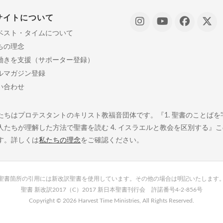
サイトについて
ベスト・タイムについて
ちの理念
働きを支援（サポーター登録）
ルマガジン登録
い合わせ
たちはプロテスタントのキリスト教福音団体です。『1. 聖書のことばを字義
人たちが理解した方法で聖書を読む 4. イスラエルと教会を区別する』
す。詳しくは
私たちの理念
をご確認ください。
聖書箇所の引用には新改訳聖書を使用しています。その他の場合は明記いたします
聖書 新改訳2017（C）2017 新日本聖書刊行会 許諾番号4-2-856号
Copyright ©
2026 Harvest Time Ministries, All Rights Reserved.