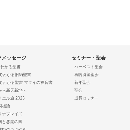
マメッセージ
セミナー・聖会
でわかる聖書
ハーベスト聖会
分でわかる旧約聖書
再臨待望聖会
日でわかる聖書 マタイの福音書
新年聖会
から新天新地へ
聖会
エル旅 2023
成長セミナー
同祖論
リナプレイズ
国と悪魔の国
牧師のつぶやき