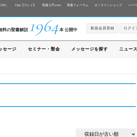
CON」
Clay【クレイ】
聖書入門.com
聖書フォーラム
オンラインショップ
ハー
1964
新規会員登録
ログイ
無料の聖書解説
本 公開中
ッセージ
セミナー・聖会
メッセージを探す
ニュー