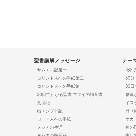
聖書講解メッセージ
テー
サムエル記第一
3分
コリント人への手紙第二
60
コリント人への手紙第一
30
30日でわかる聖書 マタイの福音書
創造
創世記
イスラ
出エジプト記
日ユ
ローマ人への手紙
オカ
メシアの生涯
神の
ヨハネの黙示録
中川