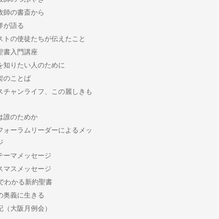
牧師の書斎から
洋が語る
ストの使徒たちが伝えたこと
聖書入門講座
を知りたい人のために
架のことば
スチャンライフ、この麗しきも
は誰のためか
フォーラムリーダーによるメッ
ジ
テーマメッセージ
スマスメッセージ
分でわかる新約聖書
の奥義に生きる
記（大阪月例会）