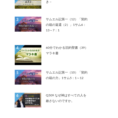
き－
サムエル記第一（12）「契約
3
の箱の返還（2）」1サム6：
13～7：1
60分でわかる旧約聖書（39）
4
マラキ書
サムエル記第一（10）「契約
5
の箱の力」1サム5：1～12
Q509 なぜ神はすべての人を
6
赦さないのですか。