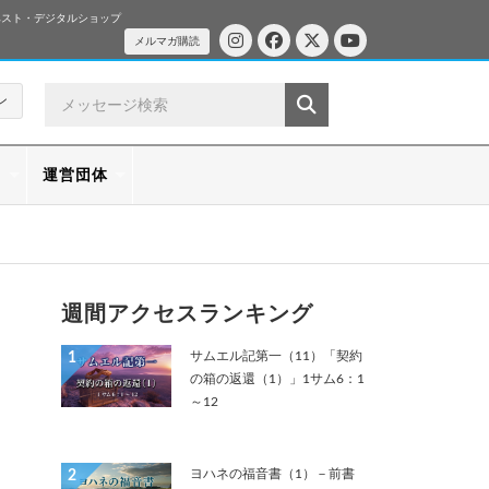
ベスト・デジタルショップ
メルマガ購読
ン
ス
運営団体
週間アクセスランキング
サムエル記第一（11）「契約
1
の箱の返還（1）」1サム6：1
～12
ヨハネの福音書（1）－前書
2