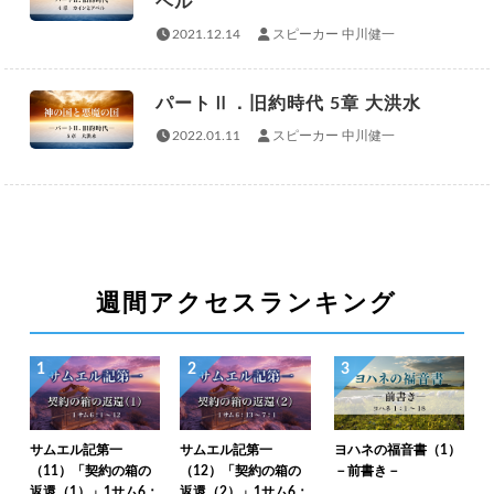
ベル
2021.12.14
スピーカー 中川健一
パートⅡ．旧約時代 5章 大洪水
2022.01.11
スピーカー 中川健一
週間アクセスランキング
1
2
3
サムエル記第一
サムエル記第一
ヨハネの福音書（1）
（11）「契約の箱の
（12）「契約の箱の
－前書き－
返還（1）」1サム6：
返還（2）」1サム6：