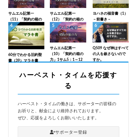
サムエル記第一
サムエル記第一
ヨハネの福音書（1）
（11）「契約の箱の
（12）「契約の箱の
－前書き－
返還（1）」1サム6：
返還（2）」1サム6：
4
5
6
1～12
13～7：1
サムエル記第一
Q509 なぜ神はすべて
（10）「契約の箱の
の人を赦さないので
60分でわかる旧約聖
力」1サム5：1～12
すか。
書（39）マラキ書
ハーベスト・タイムを応援す
る
ハーベスト・タイムの働きは、サポーターの皆様の
お祈りと、献金により維持されております。
ぜひ、応援をよろしくお願いいたします。
サポーター登録