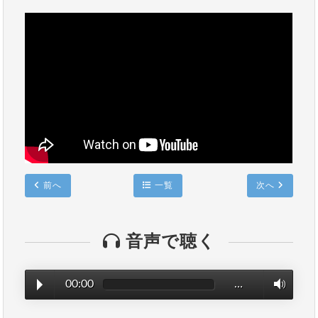
前へ
一覧
次へ
音声で聴く
00:00
…