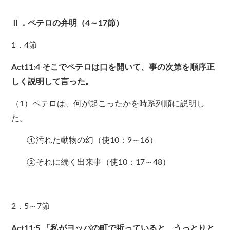
Ⅱ．ペテロの弁明（4～17節）
1．4節
Act11:4
そこでペテロは口を開いて、事の次第を順序正
しく説明して言った。
（1）ペテロは、何が起こったかを時系列順に説明し
た。
①汚れた動物の幻（使10：9～16）
②それに続く出来事（使10：17～48）
2．5～7節
Act11:5
「私がヨッパの町で祈っていると、うっとりと