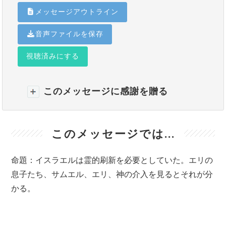
メッセージアウトライン
音声ファイルを保存
視聴済みにする
このメッセージに感謝を贈る
このメッセージでは...
命題：イスラエルは霊的刷新を必要としていた。エリの
息子たち、サムエル、エリ、神の介入を見るとそれが分
かる。