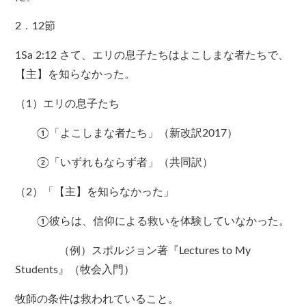
2．12節
1Sa 2:12 さて、エリの息子たちはよこしまな者たちで、
【主】を知らなかった。
（1）エリの息子たち
①「よこしまな者たち」（新改訳2017）
②「いずれもならず者」（共同訳）
（2）「【主】を知らなかった」
①彼らは、信仰による救いを体験していなかった。
（例）スポルジョン著『Lectures to My
Students』（牧会入門）
牧師の条件は救われていること。