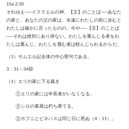
1Sa 2:30
それゆえ──イスラエルの神、【主】のことば──あなた
の家と、あなたの父の家は、永遠にわたしの前に歩むと
わたしは確かに言ったものの、今や──【主】のことば
──それは絶対にあり得ない。わたしを重んじる者をわ
たしは重んじ、わたしを蔑む者は軽んじられるからだ。
（1）サムエル記全体の中心聖句である。
3．31～34節
（1）エリの家に下る裁き
①エリの家には年長者がいなくなる。
②シロの幕屋は朽ち果てる。
③ホフニとピネハスは同じ日に死ぬ（4：11）。