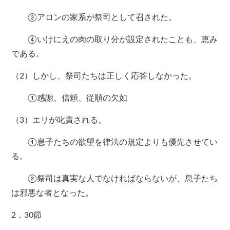
③アロンの家系が祭司として召された。
④いけにえの肉の取り分が設定されたことも、恵み
である。
（2）しかし、祭司たちは正しく応答しなかった。
①感謝、信頼、従順の欠如
（3）エリが叱責される。
①息子たちの欲望を律法の規定よりも優先させてい
る。
②祭司は真実な人でなければならないが、息子たち
は邪悪な者となった。
2．30節