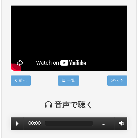
前へ
一覧
次へ
音声で聴く
00:00
…