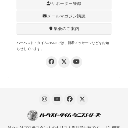
サポーター登録
メールマガジン購読
集会のご案内
ハーベスト・タイムのSNSでは、新着メッセージなどをお知
らせしています。
私たちはプロテスタントのキリスト教福音団体です。『1. 聖書