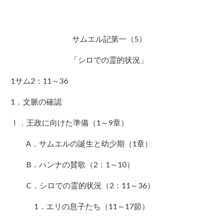
サムエル記第一（5）
「シロでの霊的状況」
1サム2：11～36
1．文脈の確認
Ⅰ．王政に向けた準備（1～9章）
A．サムエルの誕生と幼少期（1章）
B．ハンナの賛歌（2：1～10）
C．シロでの霊的状況（2：11～36）
1．エリの息子たち（11～17節）