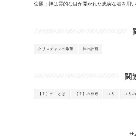
命題：神は霊的な目が開かれた忠実な者を用い
クリスチャンの希望
神の計画
関
【主】のことば
【主】の神殿
エリ
エリ
サ