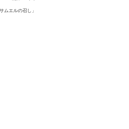
サムエルの召し」