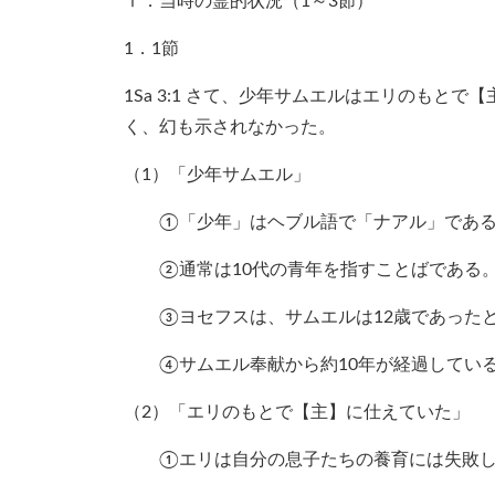
Ⅰ．当時の霊的状況（1～3節）
1．1節
1Sa 3:1 さて、少年サムエルはエリのも
く、幻も示されなかった。
（1）「少年サムエル」
①「少年」はヘブル語で「ナアル」であ
②通常は10代の青年を指すことばである
③ヨセフスは、サムエルは12歳であったと
④サムエル奉献から約10年が経過してい
（2）「エリのもとで【主】に仕えていた」
①エリは自分の息子たちの養育には失敗し