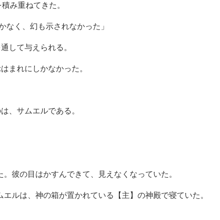
積み重ねてきた。
しかなく、幻も示されなかった」
通して与えられる。
はまれにしかなかった。
。
は、サムエルである。
ていた。彼の目はかすんできて、見えなくなっていた。
り、サムエルは、神の箱が置かれている【主】の神殿で寝ていた。
。