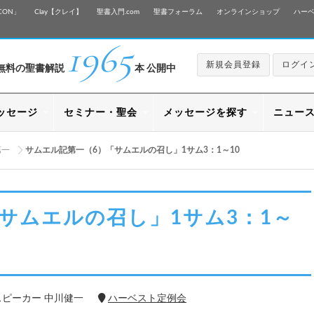
CON」
Clay【クレイ】
聖書入門.com
聖書フォーラム
オンラインショップ
ハー
1965
新規会員登録
ログイ
無料の聖書解説
本 公開中
ッセージ
セミナー・聖会
メッセージを探す
ニュー
第一
サムエル記第一（6）「サムエルの召し」1サム3：1～10
サムエルの召し」1サム3：1～
スピーカー 中川健一
ハーベスト定例会