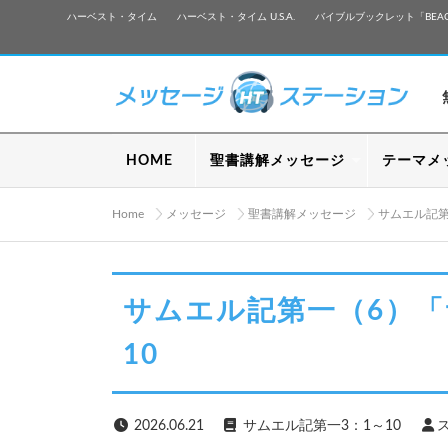
ハーベスト・タイム
ハーベスト・タイム U.S.A.
バイブルブックレット「BEA
HOME
聖書講解メッセージ
テーマメ
Home
メッセージ
聖書講解メッセージ
サムエル記
サムエル記第一（6）「
10
2026.06.21
サムエル記第一3：1～10