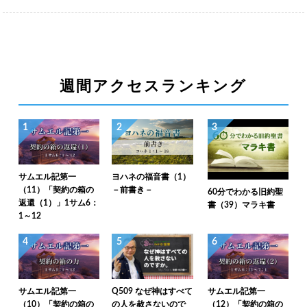
週間アクセスランキング
1
2
3
サムエル記第一
ヨハネの福音書（1）
（11）「契約の箱の
－前書き－
60分でわかる旧約聖
返還（1）」1サム6：
書（39）マラキ書
1～12
4
5
6
サムエル記第一
Q509 なぜ神はすべて
サムエル記第一
（10）「契約の箱の
の人を赦さないので
（12）「契約の箱の