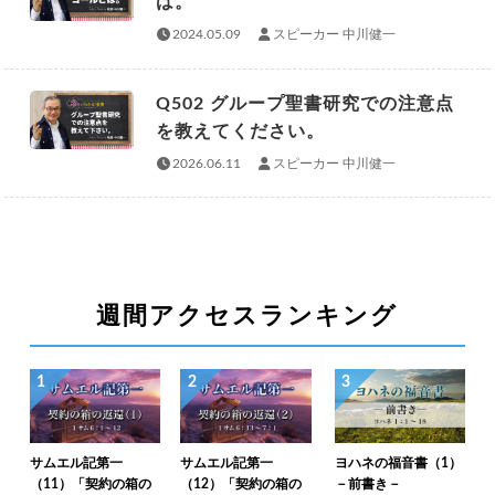
は。
2024.05.09
スピーカー 中川健一
Q502 グループ聖書研究での注意点
を教えてください。
2026.06.11
スピーカー 中川健一
週間アクセスランキング
1
2
3
サムエル記第一
サムエル記第一
ヨハネの福音書（1）
（11）「契約の箱の
（12）「契約の箱の
－前書き－