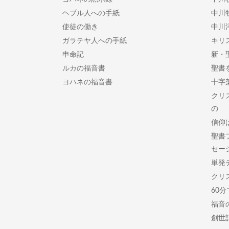
ヘブル人への手紙
中川
使徒の働き
中川
ガラテヤ人への手紙
キリ
申命記
新・
ルカの福音書
聖書
ヨハネの福音書
十字
クリ
の
信仰
聖書
セー
単発
クリ
60
福音
創世