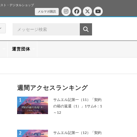
ベスト・デジタルショップ
メルマガ購読
ン
ス
運営団体
週間アクセスランキング
サムエル記第一（11）「契約
1
の箱の返還（1）」1サム6：1
～12
サムエル記第一（12）「契約
2