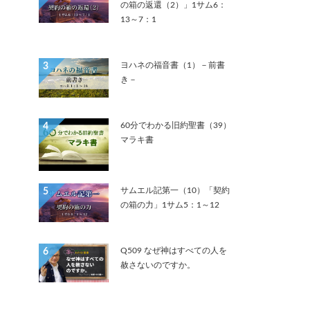
の箱の返還（2）」1サム6：
13～7：1
ヨハネの福音書（1）－前書
3
き－
60分でわかる旧約聖書（39）
4
マラキ書
サムエル記第一（10）「契約
5
の箱の力」1サム5：1～12
Q509 なぜ神はすべての人を
6
赦さないのですか。