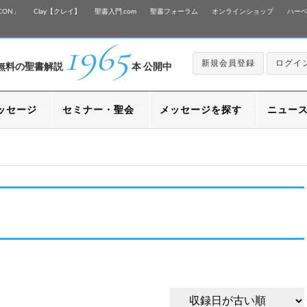
CON」
Clay【クレイ】
聖書入門.com
聖書フォーラム
オンラインショップ
ハー
1965
新規会員登録
ログイ
無料の聖書解説
本 公開中
ッセージ
セミナー・聖会
メッセージを探す
ニュー