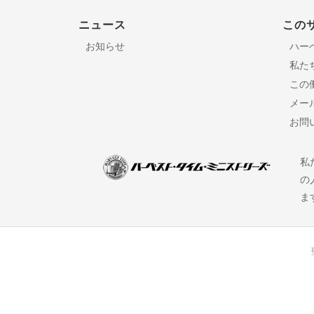
ニュース
この
お知らせ
ハー
私た
この
メー
お問
私
の
ま