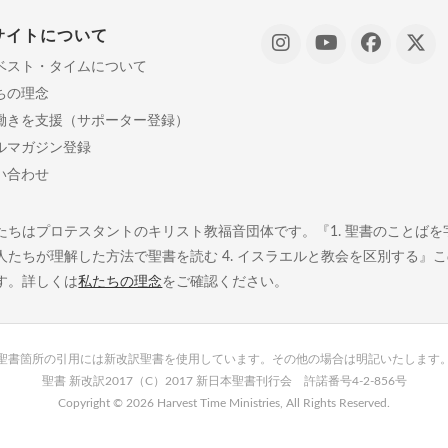
サイトについて
ベスト・タイムについて
ちの理念
働きを支援（サポーター登録）
ルマガジン登録
い合わせ
たちはプロテスタントのキリスト教福音団体です。『1. 聖書のことばを字義
人たちが理解した方法で聖書を読む 4. イスラエルと教会を区別する』
す。詳しくは
私たちの理念
をご確認ください。
聖書箇所の引用には新改訳聖書を使用しています。その他の場合は明記いたします
聖書 新改訳2017（C）2017 新日本聖書刊行会 許諾番号4-2-856号
Copyright ©
2026 Harvest Time Ministries, All Rights Reserved.