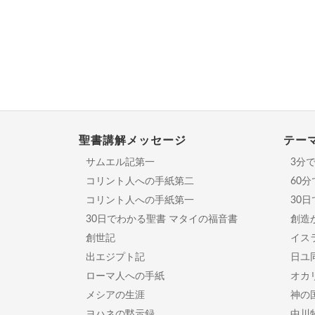
聖書講解メッセージ
テー
サムエル記第一
3分
コリント人への手紙第二
60
コリント人への手紙第一
30
30日でわかる聖書 マタイの福音書
創造
創世記
イスラ
出エジプト記
日ユ
ローマ人への手紙
オカ
メシアの生涯
神の
ヨハネの黙示録
中川