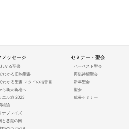
マメッセージ
セミナー・聖会
でわかる聖書
ハーベスト聖会
分でわかる旧約聖書
再臨待望聖会
日でわかる聖書 マタイの福音書
新年聖会
から新天新地へ
聖会
エル旅 2023
成長セミナー
同祖論
リナプレイズ
国と悪魔の国
牧師のつぶやき