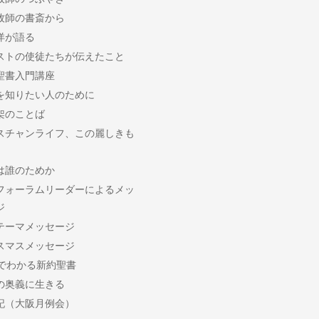
牧師の書斎から
洋が語る
ストの使徒たちが伝えたこと
聖書入門講座
を知りたい人のために
架のことば
スチャンライフ、この麗しきも
は誰のためか
フォーラムリーダーによるメッ
ジ
テーマメッセージ
スマスメッセージ
分でわかる新約聖書
の奥義に生きる
記（大阪月例会）