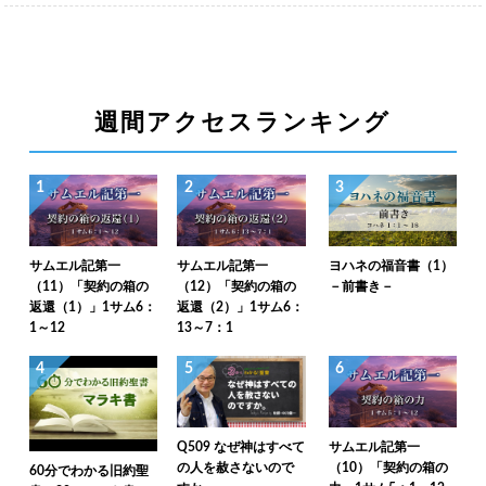
週間アクセスランキング
1
2
3
サムエル記第一
サムエル記第一
ヨハネの福音書（1）
（11）「契約の箱の
（12）「契約の箱の
－前書き－
返還（1）」1サム6：
返還（2）」1サム6：
1～12
13～7：1
4
5
6
Q509 なぜ神はすべて
サムエル記第一
の人を赦さないので
（10）「契約の箱の
60分でわかる旧約聖