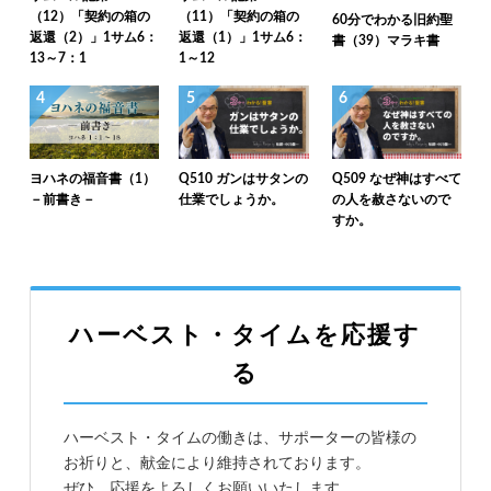
（12）「契約の箱の
（11）「契約の箱の
60分でわかる旧約聖
返還（2）」1サム6：
返還（1）」1サム6：
書（39）マラキ書
13～7：1
1～12
4
5
6
ヨハネの福音書（1）
Q510 ガンはサタンの
Q509 なぜ神はすべて
－前書き－
仕業でしょうか。
の人を赦さないので
すか。
ハーベスト・タイムを応援す
る
ハーベスト・タイムの働きは、サポーターの皆様の
お祈りと、献金により維持されております。
ぜひ、応援をよろしくお願いいたします。