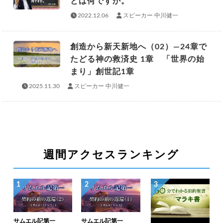
とは何ですか。
2022.12.06
スピーカー 中川健一
創造から新天新地へ（02）―24章で
たどる神の救済史 1章 「世界の始
まり」創世記1章
2025.11.30
スピーカー 中川健一
週間アクセスランキング
1
2
3
サムエル記第一
サムエル記第一