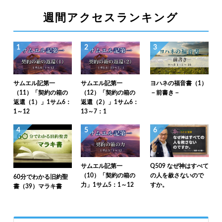
週間アクセスランキング
1
2
3
サムエル記第一
サムエル記第一
ヨハネの福音書（1）
（11）「契約の箱の
（12）「契約の箱の
－前書き－
返還（1）」1サム6：
返還（2）」1サム6：
1～12
13～7：1
4
5
6
サムエル記第一
Q509 なぜ神はすべて
（10）「契約の箱の
の人を赦さないので
60分でわかる旧約聖
力」1サム5：1～12
すか。
書（39）マラキ書