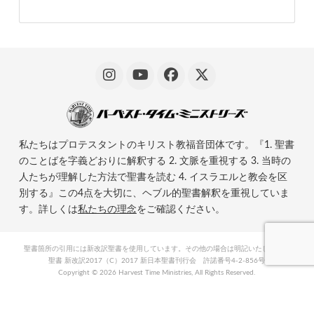
私たちはプロテスタントのキリスト教福音団体です。『1. 聖書
のことばを字義どおりに解釈する 2. 文脈を重視する 3. 当時の
人たちが理解した方法で聖書を読む 4. イスラエルと教会を区
別する』この4点を大切に、ヘブル的聖書解釈を重視していま
す。詳しくは
私たちの理念
をご確認ください。
聖書箇所の引用には新改訳聖書を使用しています。その他の場合は明記いたします。
聖書 新改訳2017（C）2017 新日本聖書刊行会 許諾番号4-2-856号
Copyright ©
2026 Harvest Time Ministries, All Rights Reserved.