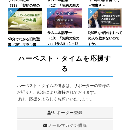
（11）「契約の箱の
（12）「契約の箱の
－前書き－
返還（1）」1サム6：
返還（2）」1サム6：
4
5
6
1～12
13～7：1
サムエル記第一
Q509 なぜ神はすべて
（10）「契約の箱の
の人を赦さないので
60分でわかる旧約聖
力」1サム5：1～12
すか。
書（39）マラキ書
ハーベスト・タイムを応援す
る
ハーベスト・タイムの働きは、サポーターの皆様の
お祈りと、献金により維持されております。
ぜひ、応援をよろしくお願いいたします。
サポーター登録
メールマガジン購読