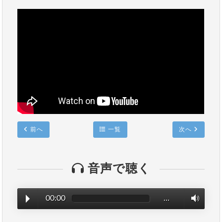
前へ
一覧
次へ
音声で聴く
00:00
…