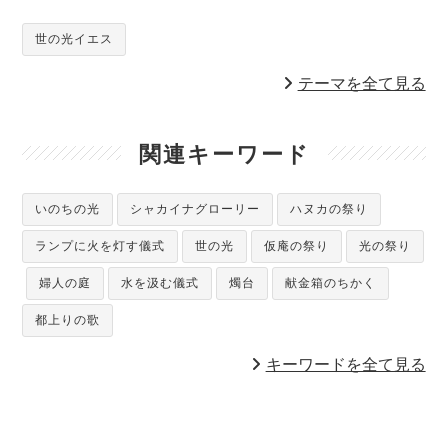
世の光イエス
テーマを全て見る
関連キーワード
いのちの光
シャカイナグローリー
ハヌカの祭り
ランプに火を灯す儀式
世の光
仮庵の祭り
光の祭り
婦人の庭
水を汲む儀式
燭台
献金箱のちかく
都上りの歌
キーワードを全て見る