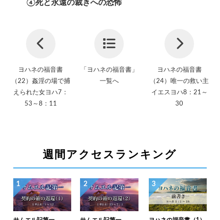
④死と永遠の裁きへの恐怖
ヨハネの福音書
「ヨハネの福音書」
ヨハネの福音書
（22）姦淫の場で捕
一覧へ
（24）唯一の救い主
えられた女ヨハ7：
イエスヨハ8：21～
53～8：11
30
週間アクセスランキング
1
2
3
サムエル記第一
サムエル記第一
ヨハネの福音書（1）