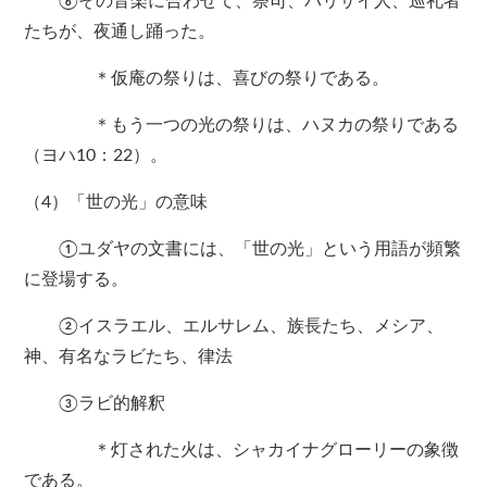
⑥その音楽に合わせて、祭司、パリサイ人、巡礼者
たちが、夜通し踊った。
＊仮庵の祭りは、喜びの祭りである。
＊もう一つの光の祭りは、ハヌカの祭りである
（ヨハ10：22）。
（4）「世の光」の意味
①ユダヤの文書には、「世の光」という用語が頻繁
に登場する。
②イスラエル、エルサレム、族長たち、メシア、
神、有名なラビたち、律法
③ラビ的解釈
＊灯された火は、シャカイナグローリーの象徴
である。