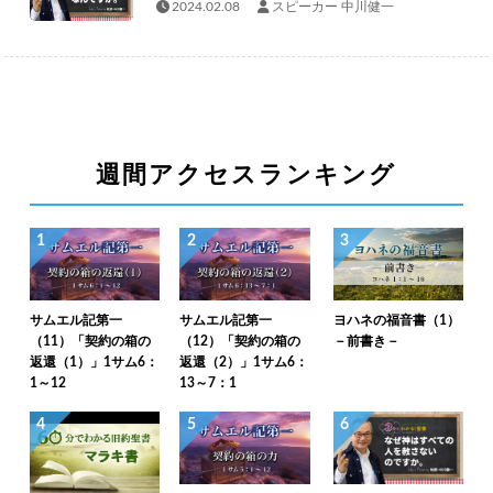
2024.02.08
スピーカー 中川健一
週間アクセスランキング
1
2
3
サムエル記第一
サムエル記第一
ヨハネの福音書（1）
（11）「契約の箱の
（12）「契約の箱の
－前書き－
返還（1）」1サム6：
返還（2）」1サム6：
1～12
13～7：1
4
5
6