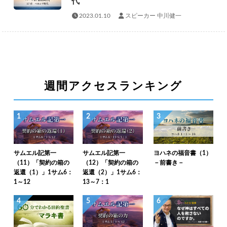
代
2023.01.10
スピーカー 中川健一
週間アクセスランキング
1
2
3
サムエル記第一
サムエル記第一
ヨハネの福音書（1）
（11）「契約の箱の
（12）「契約の箱の
－前書き－
返還（1）」1サム6：
返還（2）」1サム6：
1～12
13～7：1
4
5
6