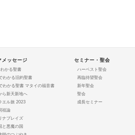
マメッセージ
セミナー・聖会
でわかる聖書
ハーベスト聖会
分でわかる旧約聖書
再臨待望聖会
日でわかる聖書 マタイの福音書
新年聖会
から新天新地へ
聖会
エル旅 2023
成長セミナー
同祖論
リナプレイズ
国と悪魔の国
牧師のつぶやき