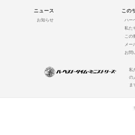
ニュース
この
お知らせ
ハー
私た
この
メー
お問
私
の
ま