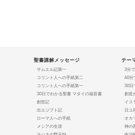
聖書講解メッセージ
テー
サムエル記第一
3分
コリント人への手紙第二
60
コリント人への手紙第一
30
30日でわかる聖書 マタイの福音書
創造
創世記
イスラ
出エジプト記
日ユ
ローマ人への手紙
オカ
メシアの生涯
神の
ヨハネの黙示録
中川