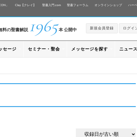
CON」
Clay【クレイ】
聖書入門.com
聖書フォーラム
オンラインショップ
ハー
1965
新規会員登録
ログイ
無料の聖書解説
本 公開中
ッセージ
セミナー・聖会
メッセージを探す
ニュー