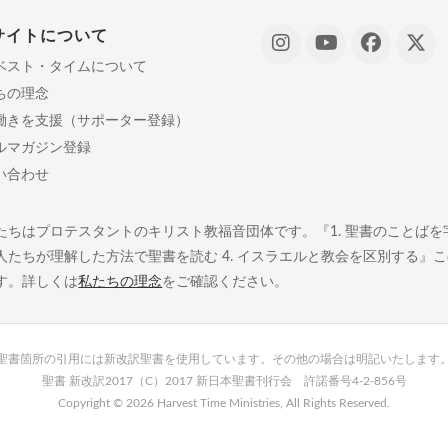
サイトについて
ベスト・タイムについて
ちの理念
働きを支援（サポーター登録）
ルマガジン登録
い合わせ
たちはプロテスタントのキリスト教福音団体です。『1. 聖書のことばを字義
人たちが理解した方法で聖書を読む 4. イスラエルと教会を区別する』
す。詳しくは
私たちの理念
をご確認ください。
聖書箇所の引用には新改訳聖書を使用しています。その他の場合は明記いたします
聖書 新改訳2017（C）2017 新日本聖書刊行会 許諾番号4-2-856号
Copyright ©
2026 Harvest Time Ministries, All Rights Reserved.