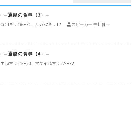
5）—過越の食事（3）—
コ14章：18〜21、ルカ22章：19
スピーカー 中川健一
6）—過越の食事（4）—
ネ13章：21〜30、マタイ26章：27〜29