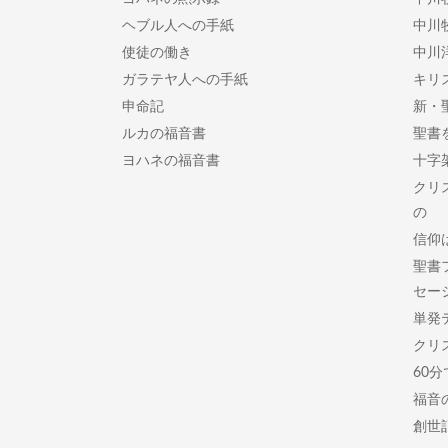
ヘブル人への手紙
中川
使徒の働き
中川
ガラテヤ人への手紙
キリ
申命記
新・
ルカの福音書
聖書
ヨハネの福音書
十字
クリ
の
信仰
聖書
セー
単発
クリ
60
福音
創世