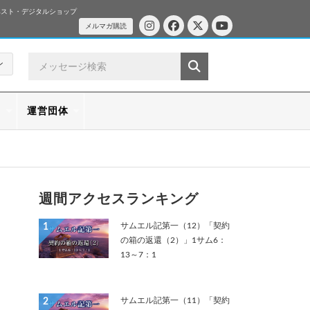
ベスト・デジタルショップ
メルマガ購読
ン
ス
運営団体
週間アクセスランキング
サムエル記第一（12）「契約
1
の箱の返還（2）」1サム6：
13～7：1
サムエル記第一（11）「契約
2