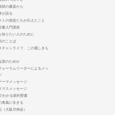
牧師の書斎から
洋が語る
ストの使徒たちが伝えたこと
聖書入門講座
を知りたい人のために
架のことば
スチャンライフ、この麗しきも
は誰のためか
フォーラムリーダーによるメッ
ジ
テーマメッセージ
スマスメッセージ
分でわかる新約聖書
の奥義に生きる
記（大阪月例会）