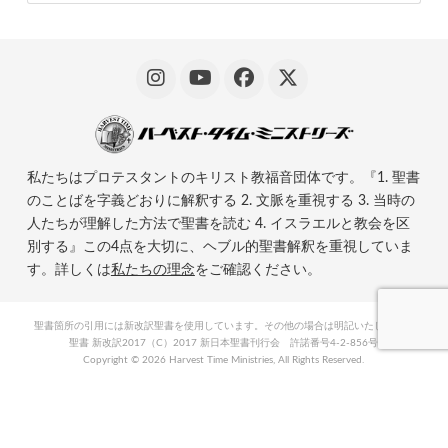
私たちはプロテスタントのキリスト教福音団体です。『1. 聖書
のことばを字義どおりに解釈する 2. 文脈を重視する 3. 当時の
人たちが理解した方法で聖書を読む 4. イスラエルと教会を区
別する』この4点を大切に、ヘブル的聖書解釈を重視していま
す。詳しくは
私たちの理念
をご確認ください。
聖書箇所の引用には新改訳聖書を使用しています。その他の場合は明記いたします。
聖書 新改訳2017（C）2017 新日本聖書刊行会 許諾番号4-2-856号
Copyright ©
2026 Harvest Time Ministries, All Rights Reserved.