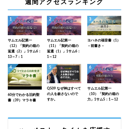
週間アクセスランキング
1
2
3
サムエル記第一
サムエル記第一
ヨハネの福音書（1）
（12）「契約の箱の
（11）「契約の箱の
－前書き－
返還（2）」1サム6：
返還（1）」1サム6：
13～7：1
1～12
4
5
6
Q509 なぜ神はすべて
サムエル記第一
の人を赦さないので
（10）「契約の箱の
60分でわかる旧約聖
すか。
力」1サム5：1～12
書（39）マラキ書