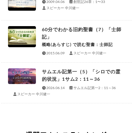
2009.04.06
創世記26章：1〜33
スピーカー 中川健一
60分でわかる旧約聖書（7）「士師
記」
概略(あらすじ) で読む聖書：士師記
2015.06.09
スピーカー 中川健一
サムエル記第一（5）「シロでの霊
的状況」1サム2：11～36
2026.06.14
サムエル記第一2：11～36
スピーカー 中川健一