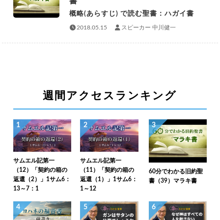
書
概略(あらすじ) で読む聖書：ハガイ書
2018.05.15
スピーカー 中川健一
週間アクセスランキング
1
2
3
サムエル記第一
サムエル記第一
（12）「契約の箱の
（11）「契約の箱の
60分でわかる旧約聖
返還（2）」1サム6：
返還（1）」1サム6：
書（39）マラキ書
13～7：1
1～12
4
5
6