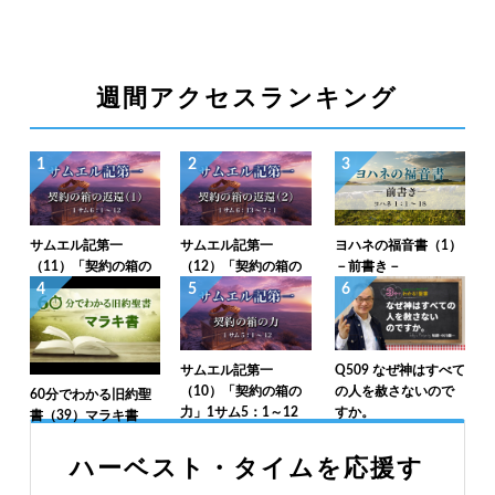
週間アクセスランキング
1
2
3
サムエル記第一
サムエル記第一
ヨハネの福音書（1）
（11）「契約の箱の
（12）「契約の箱の
－前書き－
返還（1）」1サム6：
返還（2）」1サム6：
4
5
6
1～12
13～7：1
サムエル記第一
Q509 なぜ神はすべて
（10）「契約の箱の
の人を赦さないので
60分でわかる旧約聖
力」1サム5：1～12
すか。
書（39）マラキ書
ハーベスト・タイムを応援す