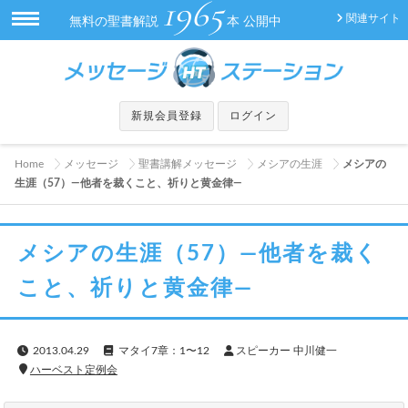
1965
関連サイト
無料の聖書解説
本 公開中
新規会員登録
ログイン
Home
メッセージ
聖書講解メッセージ
メシアの生涯
メシアの
生涯（57）—他者を裁くこと、祈りと黄金律—
メシアの生涯（57）—他者を裁く
こと、祈りと黄金律—
2013.04.29
マタイ7章：1〜12
スピーカー 中川健一
ハーベスト定例会