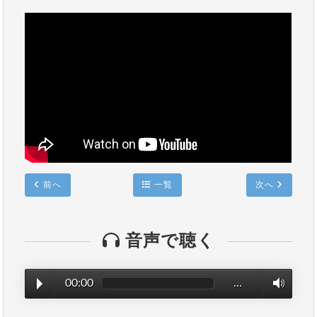
前へ
一覧
次へ
音声で聴く
00:00
…