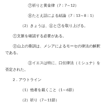
⑦祈りと黄金律（7：7～12）
⑧たとえ話による結論（7：13～8：1）
（2）きょうは、⑥と⑦を取り上げる。
①文脈を確認する必要がある。
②山上の垂訓は、メシアによるモーセの律法の解釈
である。
③イエスは特に、口伝律法（ミシュナ）を
否定された。
2．アウトライン
（1）他者を裁くこと（1～6節）
（2）祈り（7～11節）