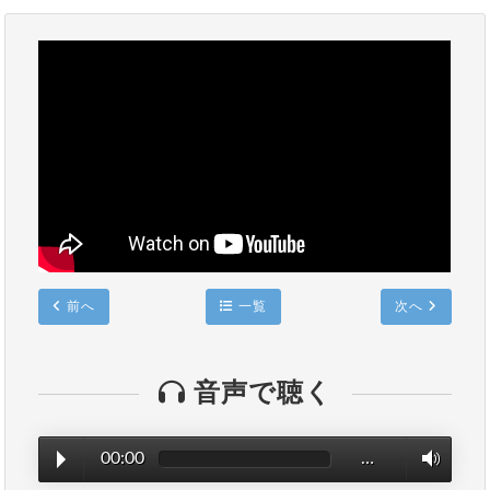
前へ
一覧
次へ
音声で聴く
00:00
…