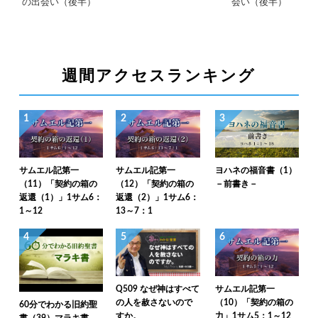
の出会い（後半）
会い（後半）
週間アクセスランキング
1
2
3
サムエル記第一
サムエル記第一
ヨハネの福音書（1）
（11）「契約の箱の
（12）「契約の箱の
－前書き－
返還（1）」1サム6：
返還（2）」1サム6：
1～12
13～7：1
4
5
6
Q509 なぜ神はすべて
サムエル記第一
の人を赦さないので
（10）「契約の箱の
60分でわかる旧約聖
すか。
力」1サム5：1～12