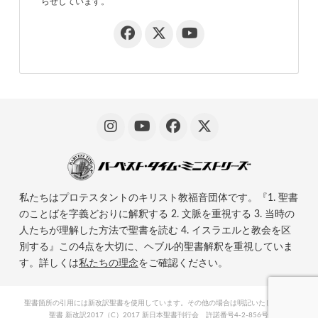
らせしています。
私たちはプロテスタントのキリスト教福音団体です。『1. 聖書
のことばを字義どおりに解釈する 2. 文脈を重視する 3. 当時の
人たちが理解した方法で聖書を読む 4. イスラエルと教会を区
別する』この4点を大切に、ヘブル的聖書解釈を重視していま
す。詳しくは
私たちの理念
をご確認ください。
聖書箇所の引用には新改訳聖書を使用しています。その他の場合は明記いたします。
聖書 新改訳2017（C）2017 新日本聖書刊行会 許諾番号4-2-856号