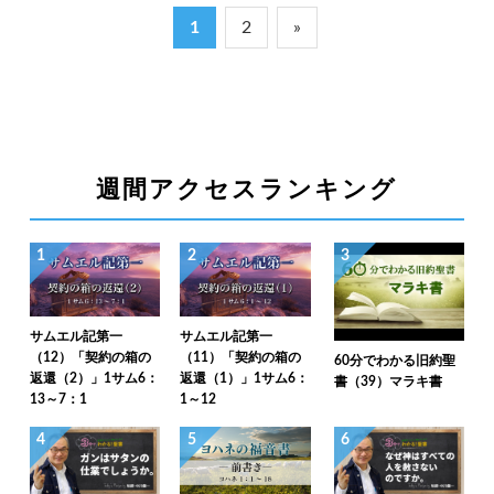
1
2
»
週間アクセスランキング
1
2
3
サムエル記第一
サムエル記第一
（12）「契約の箱の
（11）「契約の箱の
60分でわかる旧約聖
返還（2）」1サム6：
返還（1）」1サム6：
書（39）マラキ書
13～7：1
1～12
4
5
6