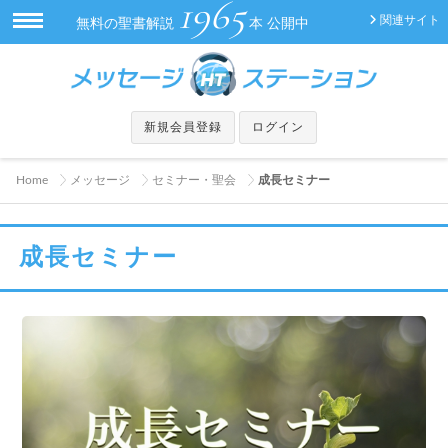
1965
関連サイト
無料の聖書解説
本 公開中
新規会員登録
ログイン
Home
メッセージ
セミナー・聖会
成長セミナー
成長セミナー