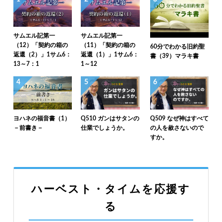
サムエル記第一
サムエル記第一
（12）「契約の箱の
（11）「契約の箱の
60分でわかる旧約聖
返還（2）」1サム6：
返還（1）」1サム6：
書（39）マラキ書
13～7：1
1～12
4
5
6
ヨハネの福音書（1）
Q510 ガンはサタンの
Q509 なぜ神はすべて
－前書き－
仕業でしょうか。
の人を赦さないので
すか。
ハーベスト・タイムを応援す
る