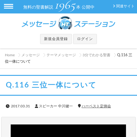
1965
関連サイト
無料の聖書解説
本 公開中
新規会員登録
ログイン
Home
メッセージ
テーマメッセージ
3分でわかる聖書
Q.116 三
位一体について
Q.116 三位一体について
2017.03.31
スピーカー 中川健一
ハーベスト定例会