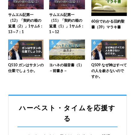
サムエル記第一
サムエル記第一
（12）「契約の箱の
（11）「契約の箱の
60分でわかる旧約聖
返還（2）」1サム6：
返還（1）」1サム6：
書（39）マラキ書
13～7：1
1～12
4
5
6
Q510 ガンはサタンの
ヨハネの福音書（1）
Q509 なぜ神はすべて
仕業でしょうか。
－前書き－
の人を赦さないので
すか。
ハーベスト・タイムを応援す
る