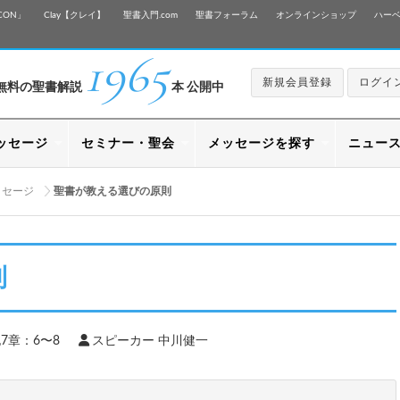
CON」
Clay【クレイ】
聖書入門.com
聖書フォーラム
オンラインショップ
ハー
1965
新規会員登録
ログイ
無料の聖書解説
本 公開中
ッセージ
セミナー・聖会
メッセージを探す
ニュー
ッセージ
聖書が教える選びの原則
則
7章：6〜8
スピーカー 中川健一