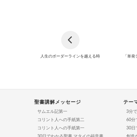
人生のボーダーラインを越える時
「単発
聖書講解メッセージ
テー
サムエル記第一
3分
コリント人への手紙第二
60
コリント人への手紙第一
30
30日でわかる聖書 マタイの福音書
創造