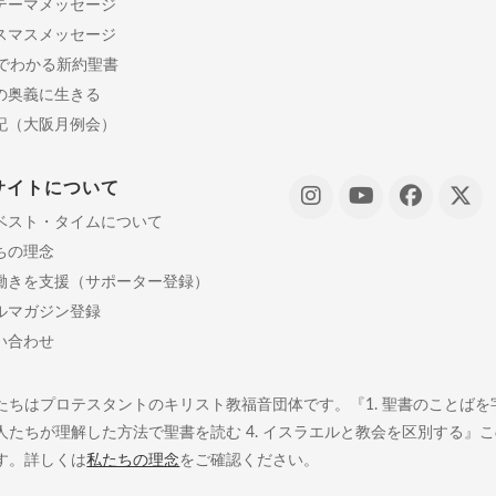
テーマメッセージ
スマスメッセージ
分でわかる新約聖書
の奥義に生きる
記（大阪月例会）
サイトについて
ベスト・タイムについて
ちの理念
働きを支援（サポーター登録）
ルマガジン登録
い合わせ
たちはプロテスタントのキリスト教福音団体です。『1. 聖書のことばを字義
人たちが理解した方法で聖書を読む 4. イスラエルと教会を区別する』
す。詳しくは
私たちの理念
をご確認ください。