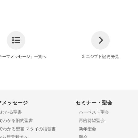
テーマメッセージ」一覧へ
出エジプト記 再発見
マメッセージ
セミナー・聖会
でわかる聖書
ハーベスト聖会
分でわかる旧約聖書
再臨待望聖会
日でわかる聖書 マタイの福音書
新年聖会
から新天新地へ
聖会