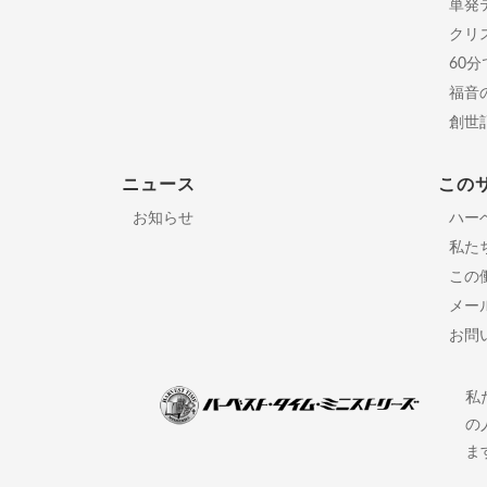
単発
クリ
60
福音
創世
ニュース
この
お知らせ
ハー
私た
この
メー
お問
私
の
ま