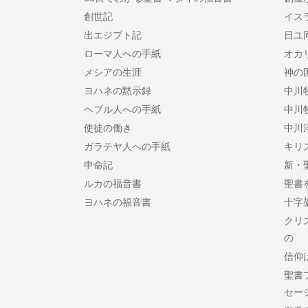
創世記
イスラ
出エジプト記
日ユ
ローマ人への手紙
オカ
メシアの生涯
神の
ヨハネの黙示録
中川
ヘブル人への手紙
中川
使徒の働き
中川
ガラテヤ人への手紙
キリ
申命記
新・
ルカの福音書
聖書
ヨハネの福音書
十字
クリ
の
信仰
聖書
セー