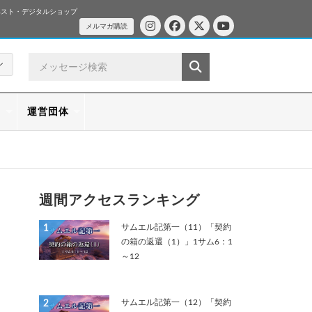
ベスト・デジタルショップ
メルマガ購読
ン
ス
運営団体
週間アクセスランキング
サムエル記第一（11）「契約
1
の箱の返還（1）」1サム6：1
～12
サムエル記第一（12）「契約
2