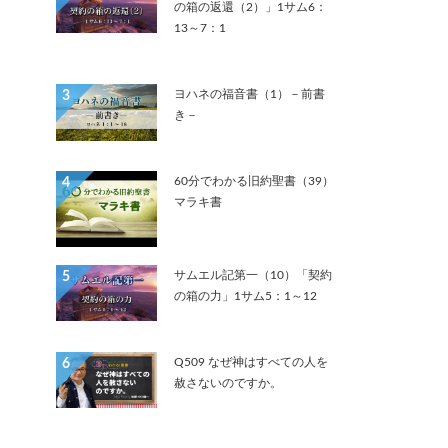
の箱の返還（2）」1サム6：
13～7：1
ヨハネの福音書（1）－前書
3
き－
60分でわかる旧約聖書（39）
4
マラキ書
サムエル記第一（10）「契約
5
の箱の力」1サム5：1～12
Q509 なぜ神はすべての人を
6
赦さないのですか。