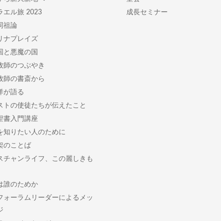
エル旅 2023
成長セミナー
同祖論
リナプレイズ
国と悪魔の国
牧師のつぶやき
牧師の書斎から
洋が語る
ストの使徒たちが伝えたこと
聖書入門講座
を知りたい人のために
架のことば
スチャンライフ、この麗しきも
は誰のためか
フォーラムリーダーによるメッ
ジ