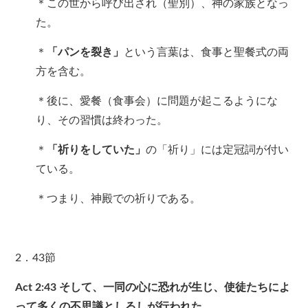
＊この世から呼び出され（聖別）、神の家族となっ
た。
＊
「パンを裂き」
という言葉は、食事と聖餐式の両
方を含む。
＊後に、愛餐（食事会）に問題が起こるようにな
り、その習慣は終わった。
＊
「祈りをしていた」
の「祈り」には定冠詞が付い
ている。
＊つまり、神殿での祈りである。
2．43節
Act 2:43
そして、一同の心に恐れが生じ、使徒たちによ
って多くの不思議としるしが行われた。