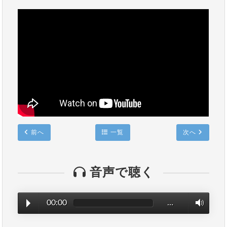
前へ
一覧
次へ
音声で聴く
00:00
…