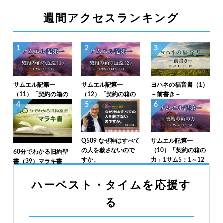
週間アクセスランキング
1
2
3
サムエル記第一
サムエル記第一
ヨハネの福音書（1）
（11）「契約の箱の
（12）「契約の箱の
－前書き－
返還（1）」1サム6：
返還（2）」1サム6：
4
5
6
1～12
13～7：1
Q509 なぜ神はすべて
サムエル記第一
の人を赦さないので
（10）「契約の箱の
60分でわかる旧約聖
すか。
力」1サム5：1～12
書（39）マラキ書
ハーベスト・タイムを応援す
る