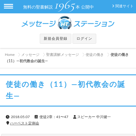
1965
関連サイト
無料の聖書解説
本 公開中
新規会員登録
ログイン
Home
メッセージ
聖書講解メッセージ
使徒の働き
使徒の働き
（11）―初代教会の誕生―
使徒の働き（11）―初代教会の誕
生―
2018.05.07
使徒2章：41〜47
スピーカー 中川健一
ハーベスト定例会