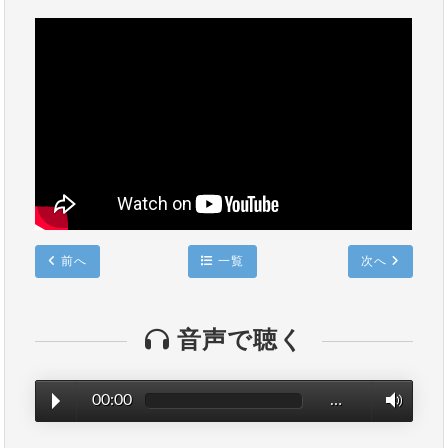
前へ
一覧
次へ
音声で聴く
00:00
…