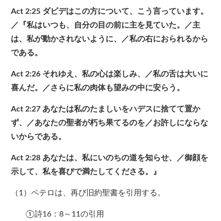
Act 2:25
ダビデはこの方について、こう言っています。
／『私はいつも、自分の目の前に主を見ていた。／主
は、私が動かされないように、／私の右におられるから
である。
Act 2:26
それゆえ、私の心は楽しみ、／私の舌は大いに
喜んだ。／さらに私の肉体も望みの中に安らう。
Act 2:27
あなたは私のたましいをハデスに捨てて置か
ず、／あなたの聖者が朽ち果てるのを／お許しにならな
いからである。
Act 2:28
あなたは、私にいのちの道を知らせ、／御顔を
示して、私を喜びで満たしてくださる。』
（1）ペテロは、再び旧約聖書を引用する。
①詩16：8～11の引用