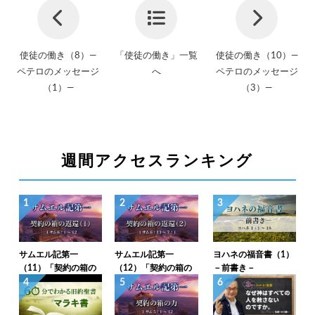
使徒の働き（8）―
「使徒の働き」一覧
使徒の働き（10）―
ペテロのメッセージ
へ
ペテロのメッセージ
（1）―
（3）―
週間アクセスランキング
1
2
3
サムエル記第一
サムエル記第一
ヨハネの福音書（1）
（11）「契約の箱の
（12）「契約の箱の
－前書き－
返還（1）」1サム6：
返還（2）」1サム6：
4
5
6
1～12
13～7：1