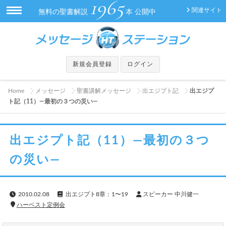
1965
関連サイト
無料の聖書解説
本 公開中
新規会員登録
ログイン
Home
メッセージ
聖書講解メッセージ
出エジプト記
出エジプ
ト記（11）—最初の３つの災い—
出エジプト記（11）—最初の３つ
の災い—
2010.02.08
出エジプト8章：1〜19
スピーカー 中川健一
ハーベスト定例会