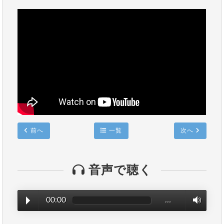
前へ
一覧
次へ
音声で聴く
00:00
…