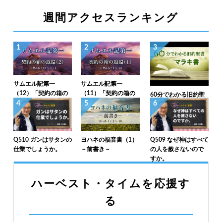
週間アクセスランキング
1
2
3
サムエル記第一
サムエル記第一
（12）「契約の箱の
（11）「契約の箱の
60分でわかる旧約聖
返還（2）」1サム6：
返還（1）」1サム6：
4
5
6
書（39）マラキ書
13～7：1
1～12
Q510 ガンはサタンの
ヨハネの福音書（1）
Q509 なぜ神はすべて
仕業でしょうか。
－前書き－
の人を赦さないので
すか。
ハーベスト・タイムを応援す
る