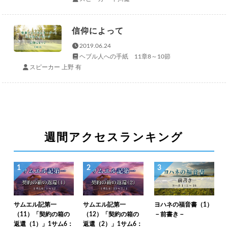
信仰によって
2019.06.24
ヘブル人への手紙 11章8～10節
スピーカー 上野 有
週間アクセスランキング
1
2
3
サムエル記第一
サムエル記第一
ヨハネの福音書（1）
（11）「契約の箱の
（12）「契約の箱の
－前書き－
返還（1）」1サム6：
返還（2）」1サム6：