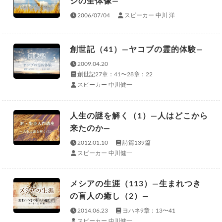
ジの全体像—
2006/07/04
スピーカー 中川 洋
創世記（41）—ヤコブの霊的体験—
2009.04.20
創世記27章：41〜28章：22
スピーカー 中川健一
人生の謎を解く（1）—人はどこから
来たのか—
2012.01.10
詩篇139篇
スピーカー 中川健一
メシアの生涯（113）—生まれつき
の盲人の癒し（2）—
2014.06.23
ヨハネ9章：13〜41
スピーカー 中川健一