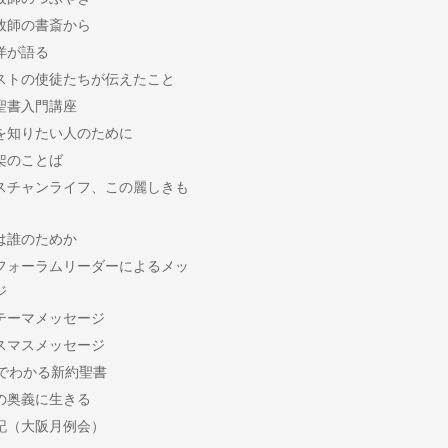
牧師の書斎から
洋が語る
ストの使徒たちが伝えたこと
聖書入門講座
を知りたい人のために
架のことば
スチャンライフ、この麗しきも
は誰のためか
フォーラムリーダーによるメッ
ジ
テーマメッセージ
スマスメッセージ
分でわかる新約聖書
の奥義に生きる
記（大阪月例会）