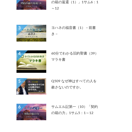
の箱の返還（1）」1サム6：1
～12
ヨハネの福音書（1）－前書
3
き－
60分でわかる旧約聖書（39）
4
マラキ書
Q509 なぜ神はすべての人を
5
赦さないのですか。
サムエル記第一（10）「契約
6
の箱の力」1サム5：1～12