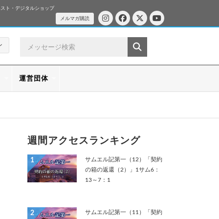
ベスト・デジタルショップ
メルマガ購読
ン
ス
運営団体
週間アクセスランキング
サムエル記第一（12）「契約
1
の箱の返還（2）」1サム6：
13～7：1
サムエル記第一（11）「契約
2