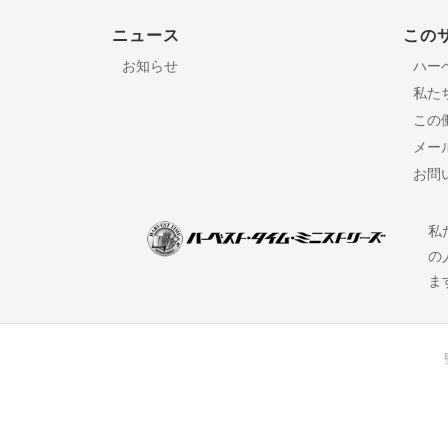
ニュース
この
お知らせ
ハー
私た
この
メー
お問
私
の
ま