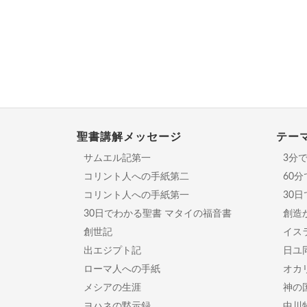
聖書講解メッセージ
テー
サムエル記第一
3分
コリント人への手紙第二
60
コリント人への手紙第一
30
30日でわかる聖書 マタイの福音書
創造
創世記
イスラ
出エジプト記
日ユ
ローマ人への手紙
オカ
メシアの生涯
神の
ヨハネの黙示録
中川