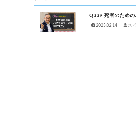
Q339 死者のた
2023.02.14
スピ