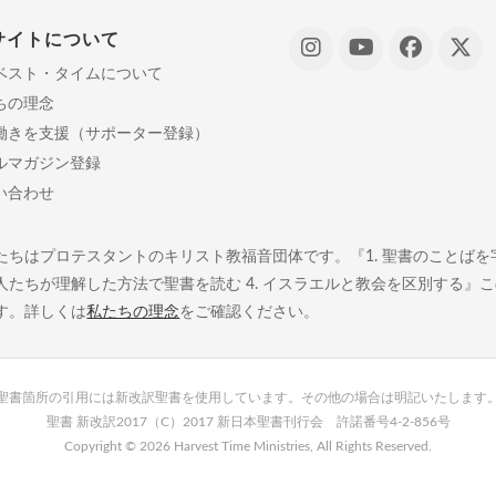
サイトについて
ベスト・タイムについて
ちの理念
働きを支援（サポーター登録）
ルマガジン登録
い合わせ
たちはプロテスタントのキリスト教福音団体です。『1. 聖書のことばを字義
人たちが理解した方法で聖書を読む 4. イスラエルと教会を区別する』
す。詳しくは
私たちの理念
をご確認ください。
聖書箇所の引用には新改訳聖書を使用しています。その他の場合は明記いたします
聖書 新改訳2017（C）2017 新日本聖書刊行会 許諾番号4-2-856号
Copyright ©
2026 Harvest Time Ministries, All Rights Reserved.