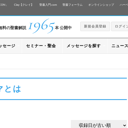
CON」
Clay【クレイ】
聖書入門.com
聖書フォーラム
オンラインショップ
ハー
1965
新規会員登録
ログイ
無料の聖書解説
本 公開中
ッセージ
セミナー・聖会
メッセージを探す
ニュー
マとは