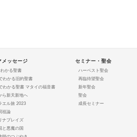
マメッセージ
セミナー・聖会
でわかる聖書
ハーベスト聖会
分でわかる旧約聖書
再臨待望聖会
日でわかる聖書 マタイの福音書
新年聖会
から新天新地へ
聖会
エル旅 2023
成長セミナー
同祖論
リナプレイズ
国と悪魔の国
牧師のつぶやき