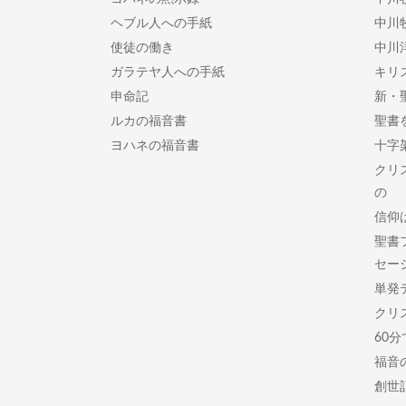
ヘブル人への手紙
中川
使徒の働き
中川
ガラテヤ人への手紙
キリ
申命記
新・
ルカの福音書
聖書
ヨハネの福音書
十字
クリ
の
信仰
聖書
セー
単発
クリ
60
福音
創世