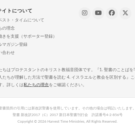
サイトについて
ベスト・タイムについて
ちの理念
働きを支援（サポーター登録）
ルマガジン登録
い合わせ
たちはプロテスタントのキリスト教福音団体です。『1. 聖書のことばを字義
人たちが理解した方法で聖書を読む 4. イスラエルと教会を区別する』
す。詳しくは
私たちの理念
をご確認ください。
聖書箇所の引用には新改訳聖書を使用しています。その他の場合は明記いたします
聖書 新改訳2017（C）2017 新日本聖書刊行会 許諾番号4-2-856号
Copyright ©
2026 Harvest Time Ministries, All Rights Reserved.