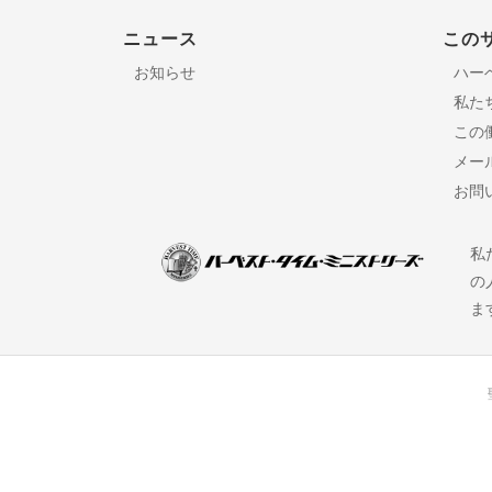
ニュース
この
お知らせ
ハー
私た
この
メー
お問
私
の
ま