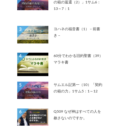
の箱の返還（2）」1サム6：
13～7：1
ヨハネの福音書（1）－前書
3
き－
60分でわかる旧約聖書（39）
4
マラキ書
サムエル記第一（10）「契約
5
の箱の力」1サム5：1～12
Q509 なぜ神はすべての人を
6
赦さないのですか。