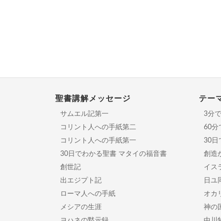
聖書講解メッセージ
テー
サムエル記第一
3分
コリント人への手紙第二
60
コリント人への手紙第一
30
30日でわかる聖書 マタイの福音書
創造
創世記
イスラ
出エジプト記
日ユ
ローマ人への手紙
オカ
メシアの生涯
神の
ヨハネの黙示録
中川