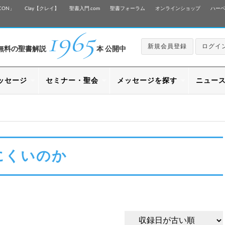
CON」
Clay【クレイ】
聖書入門.com
聖書フォーラム
オンラインショップ
ハー
1965
新規会員登録
ログイ
無料の聖書解説
本 公開中
ッセージ
セミナー・聖会
メッセージを探す
ニュー
にくいのか