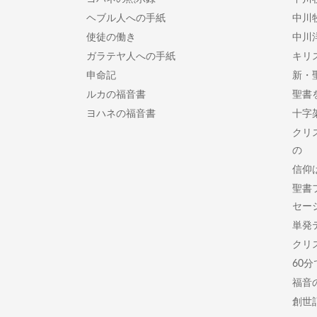
ヘブル人への手紙
中川
使徒の働き
中川
ガラテヤ人への手紙
キリ
申命記
新・
ルカの福音書
聖書
ヨハネの福音書
十字
クリ
の
信仰
聖書
セー
単発
クリ
60
福音
創世