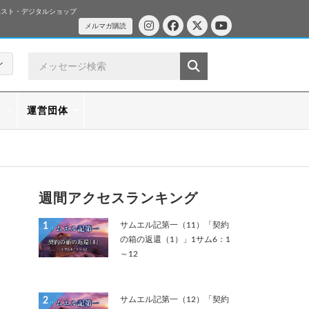
ベスト・デジタルショップ
メルマガ購読
ン
ス
運営団体
週間アクセスランキング
サムエル記第一（11）「契約
1
の箱の返還（1）」1サム6：1
～12
サムエル記第一（12）「契約
2