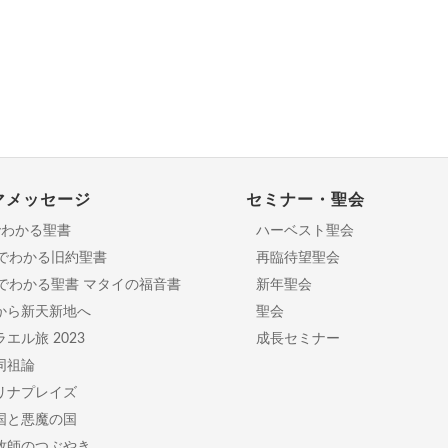
マメッセージ
セミナー・聖会
でわかる聖書
ハーベスト聖会
分でわかる旧約聖書
再臨待望聖会
日でわかる聖書 マタイの福音書
新年聖会
から新天新地へ
聖会
エル旅 2023
成長セミナー
同祖論
リナプレイズ
国と悪魔の国
牧師のつぶやき