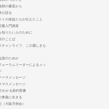
牧師の書斎から
洋が語る
ストの使徒たちが伝えたこと
聖書入門講座
を知りたい人のために
架のことば
スチャンライフ、この麗しきも
は誰のためか
フォーラムリーダーによるメッ
ジ
テーマメッセージ
スマスメッセージ
分でわかる新約聖書
の奥義に生きる
記（大阪月例会）