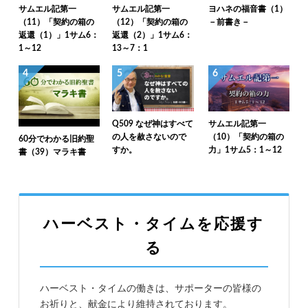
サムエル記第一
サムエル記第一
ヨハネの福音書（1）
（11）「契約の箱の
（12）「契約の箱の
－前書き－
返還（1）」1サム6：
返還（2）」1サム6：
1～12
13～7：1
4
5
6
Q509 なぜ神はすべて
サムエル記第一
の人を赦さないので
（10）「契約の箱の
60分でわかる旧約聖
すか。
力」1サム5：1～12
書（39）マラキ書
ハーベスト・タイムを応援す
る
ハーベスト・タイムの働きは、サポーターの皆様の
お祈りと、献金により維持されております。