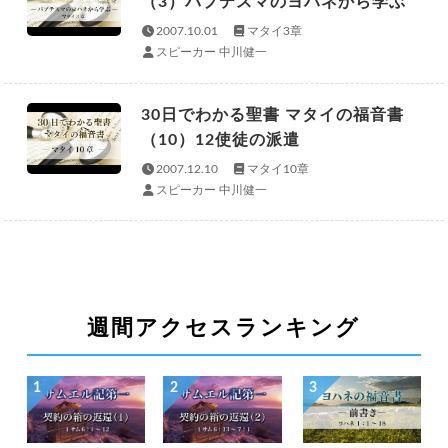
（3）バプテスマのヨハネから学ぶ
2007.10.01
マタイ3章
スピーカー 中川健一
30日でわかる聖書 マタイの福音書
（10）12使徒の派遣
2007.12.10
マタイ10章
スピーカー 中川健一
週間アクセスランキング
1
2
3