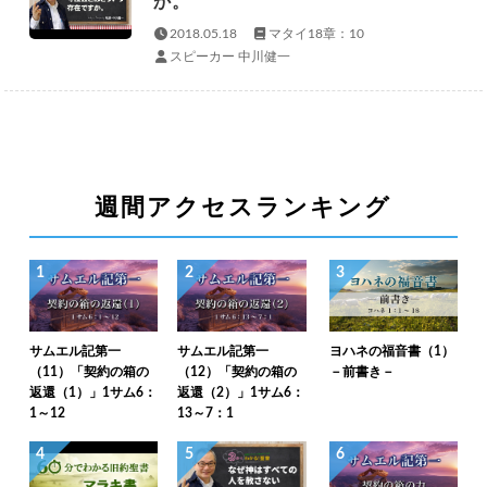
か。
2018.05.18
マタイ18章：10
スピーカー 中川健一
週間アクセスランキング
1
2
3
サムエル記第一
サムエル記第一
ヨハネの福音書（1）
（11）「契約の箱の
（12）「契約の箱の
－前書き－
返還（1）」1サム6：
返還（2）」1サム6：
1～12
13～7：1
4
5
6