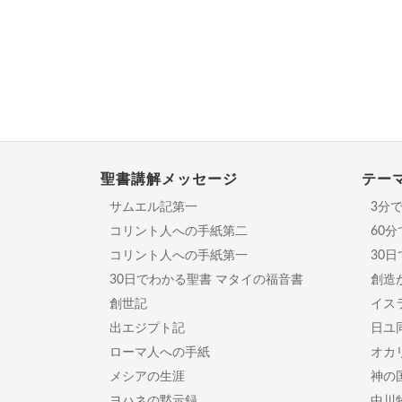
聖書講解メッセージ
テー
サムエル記第一
3分
コリント人への手紙第二
60
コリント人への手紙第一
30
30日でわかる聖書 マタイの福音書
創造
創世記
イスラ
出エジプト記
日ユ
ローマ人への手紙
オカ
メシアの生涯
神の
ヨハネの黙示録
中川