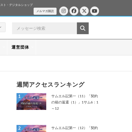
ベスト・デジタルショップ
メルマガ購読
ン
ス
運営団体
週間アクセスランキング
サムエル記第一（11）「契約
1
の箱の返還（1）」1サム6：1
～12
サムエル記第一（12）「契約
2