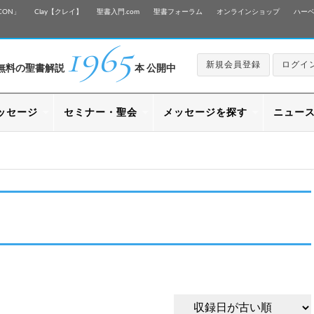
CON」
Clay【クレイ】
聖書入門.com
聖書フォーラム
オンラインショップ
ハー
1965
新規会員登録
ログイ
無料の聖書解説
本 公開中
ッセージ
セミナー・聖会
メッセージを探す
ニュー