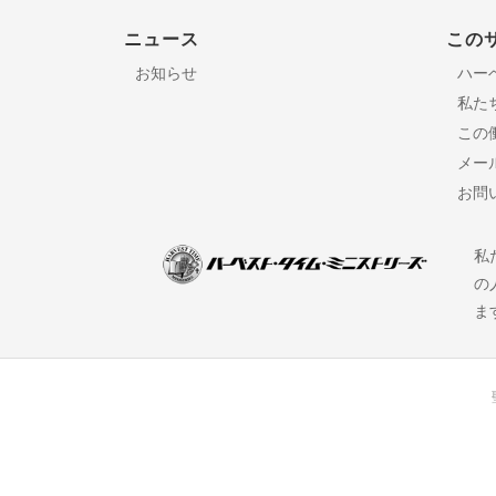
ニュース
この
お知らせ
ハー
私た
この
メー
お問
私
の
ま