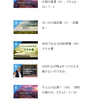
の箱の返還（2）」1サム6：
13～7：1
ヨハネの福音書（1）－前書
3
き－
60分でわかる旧約聖書（39）
4
マラキ書
Q509 なぜ神はすべての人を
5
赦さないのですか。
サムエル記第一（10）「契約
6
の箱の力」1サム5：1～12