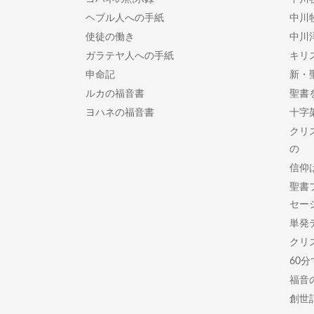
ヘブル人への手紙
中川
使徒の働き
中川
ガラテヤ人への手紙
キリ
申命記
新・
ルカの福音書
聖書
ヨハネの福音書
十字
クリ
の
信仰
聖書
セー
単発
クリ
60
福音
創世