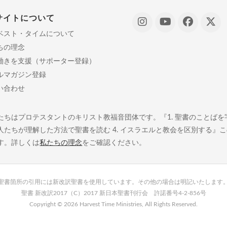
サイトについて
ベスト・タイムについて
ちの理念
働きを支援（サポーター登録）
ルマガジン登録
い合わせ
たちはプロテスタントのキリスト教福音団体です。『1. 聖書のことばを字義
人たちが理解した方法で聖書を読む 4. イスラエルと教会を区別する』
す。詳しくは
私たちの理念
をご確認ください。
聖書箇所の引用には新改訳聖書を使用しています。その他の場合は明記いたします
聖書 新改訳2017（C）2017 新日本聖書刊行会 許諾番号4-2-856号
Copyright ©
2026 Harvest Time Ministries, All Rights Reserved.