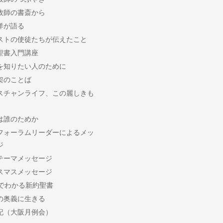
牧師の書斎から
洋が語る
ストの使徒たちが伝えたこと
聖書入門講座
を知りたい人のために
架のことば
スチャンライフ、この麗しきも
は誰のためか
フォーラムリーダーによるメッ
ジ
テーマメッセージ
スマスメッセージ
分でわかる新約聖書
の奥義に生きる
記（大阪月例会）