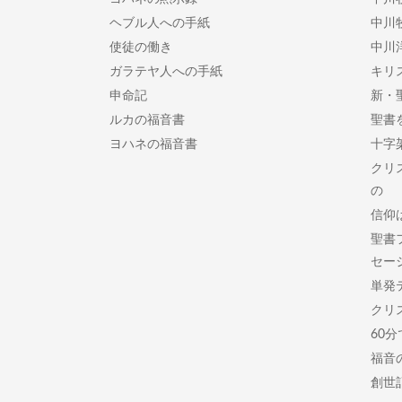
ヘブル人への手紙
中川
使徒の働き
中川
ガラテヤ人への手紙
キリ
申命記
新・
ルカの福音書
聖書
ヨハネの福音書
十字
クリ
の
信仰
聖書
セー
単発
クリ
60
福音
創世