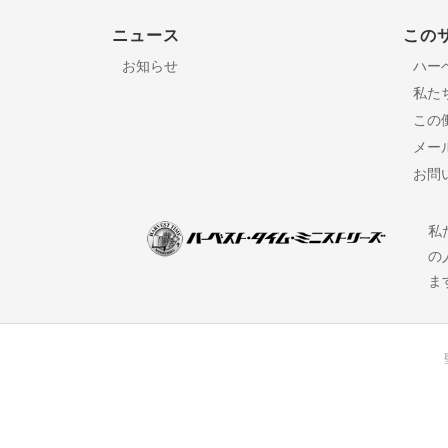
ニュース
この
お知らせ
ハー
私た
この
メー
お問
私
の
ま