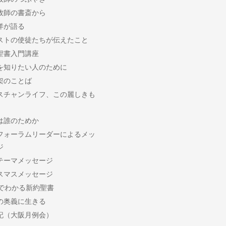
牧師の書斎から
洋が語る
ストの使徒たちが伝えたこと
聖書入門講座
を知りたい人のために
架のことば
スチャンライフ、この麗しきも
は誰のためか
フォーラムリーダーによるメッ
ジ
テーマメッセージ
スマスメッセージ
分でわかる新約聖書
の奥義に生きる
記（大阪月例会）