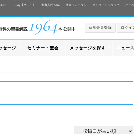
CON」
Clay【クレイ】
聖書入門.com
聖書フォーラム
オンラインショップ
ハー
1964
新規会員登録
ログイ
無料の聖書解説
本 公開中
ッセージ
セミナー・聖会
メッセージを探す
ニュー