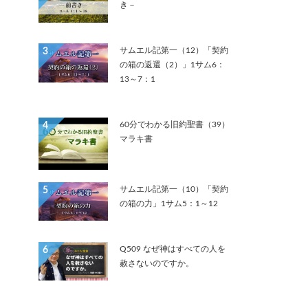
き－
サムエル記第一（12）「契約
3
の箱の返還（2）」1サム6：
13～7：1
60分でわかる旧約聖書（39）
4
マラキ書
サムエル記第一（10）「契約
5
の箱の力」1サム5：1～12
Q509 なぜ神はすべての人を
6
赦さないのですか。