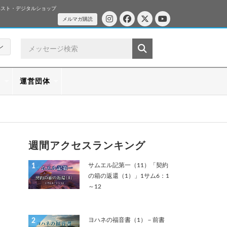
ベスト・デジタルショップ
メルマガ購読
ン
ス
運営団体
週間アクセスランキング
サムエル記第一（11）「契約
1
の箱の返還（1）」1サム6：1
～12
ヨハネの福音書（1）－前書
2