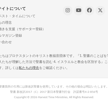
サイトについて
ベスト・タイムについて
ちの理念
働きを支援（サポーター登録）
ルマガジン登録
い合わせ
たちはプロテスタントのキリスト教福音団体です。『1. 聖書のことばを字義
人たちが理解した方法で聖書を読む 4. イスラエルと教会を区別する』
す。詳しくは
私たちの理念
をご確認ください。
聖書箇所の引用には新改訳聖書を使用しています。その他の場合は明記いたします
聖書 新改訳2017（C）2017 新日本聖書刊行会 許諾番号4-2-856号
Copyright ©
2026 Harvest Time Ministries, All Rights Reserved.