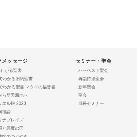
マメッセージ
セミナー・聖会
でわかる聖書
ハーベスト聖会
分でわかる旧約聖書
再臨待望聖会
日でわかる聖書 マタイの福音書
新年聖会
から新天新地へ
聖会
エル旅 2023
成長セミナー
同祖論
リナプレイズ
国と悪魔の国
牧師のつぶやき