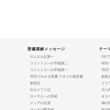
聖書講解メッセージ
テー
サムエル記第一
3分
コリント人への手紙第二
60
コリント人への手紙第一
30
30日でわかる聖書 マタイの福音書
創造
創世記
イスラ
出エジプト記
日ユ
ローマ人への手紙
オカ
メシアの生涯
神の
ヨハネの黙示録
中川