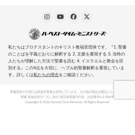
私たちはプロテスタントのキリスト教福音団体です。『1. 聖書
のことばを字義どおりに解釈する 2. 文脈を重視する 3. 当時の
人たちが理解した方法で聖書を読む 4. イスラエルと教会を区
別する』この4点を大切に、ヘブル的聖書解釈を重視していま
す。詳しくは
私たちの理念
をご確認ください。
聖書箇所の引用には新改訳聖書を使用しています。その他の場合は明記いたします。
聖書 新改訳2017（C）2017 新日本聖書刊行会 許諾番号4-2-856号
Copyright ©
2026 Harvest Time Ministries, All Rights Reserved.