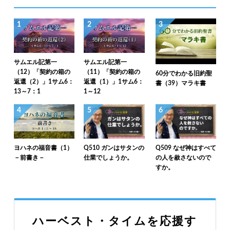
1
2
3
サムエル記第一
サムエル記第一
（12）「契約の箱の
（11）「契約の箱の
60分でわかる旧約聖
返還（2）」1サム6：
返還（1）」1サム6：
書（39）マラキ書
13～7：1
1～12
4
5
6
ヨハネの福音書（1）
Q510 ガンはサタンの
Q509 なぜ神はすべて
－前書き－
仕業でしょうか。
の人を赦さないので
すか。
ハーベスト・タイムを応援す