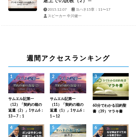
途上での説教（2）—
2015.12.07
ヨハネ15章：11〜17
スピーカー 中川健一
週間アクセスランキング
1
2
3
サムエル記第一
サムエル記第一
（12）「契約の箱の
（11）「契約の箱の
60分でわかる旧約聖
返還（2）」1サム6：
返還（1）」1サム6：
書（39）マラキ書
13～7：1
1～12
4
5
6