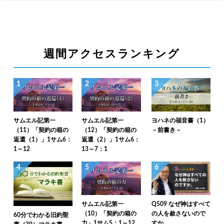
週間アクセスランキング
1
2
3
サムエル記第一
サムエル記第一
ヨハネの福音書（1）
（11）「契約の箱の
（12）「契約の箱の
－前書き－
返還（1）」1サム6：
返還（2）」1サム6：
1～12
13～7：1
4
5
6
サムエル記第一
Q509 なぜ神はすべて
（10）「契約の箱の
の人を赦さないので
60分でわかる旧約聖
力」1サム5：1～12
すか。