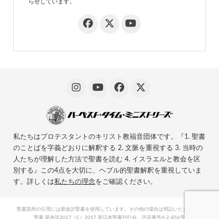
らせしています。
私たちはプロテスタントのキリスト教福音団体です。『1. 聖書
のことばを字義どおりに解釈する 2. 文脈を重視する 3. 当時の
人たちが理解した方法で聖書を読む 4. イスラエルと教会を区
別する』この4点を大切に、ヘブル的聖書解釈を重視していま
す。詳しくは
私たちの理念
をご確認ください。
聖書箇所の引用には新改訳聖書を使用しています。その他の場合は明記いたします。
聖書 新改訳2017（C）2017 新日本聖書刊行会 許諾番号4-2-856号