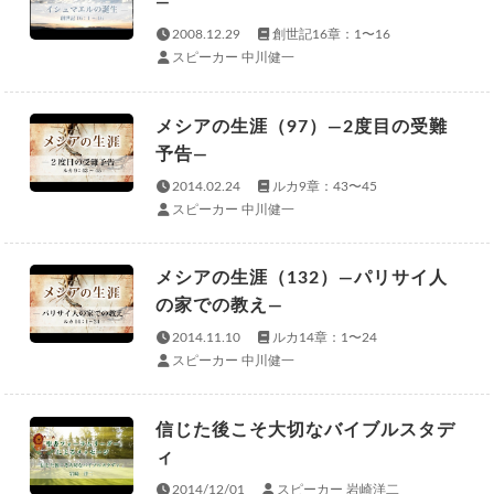
—
2008.12.29
創世記16章：1〜16
スピーカー 中川健一
メシアの生涯（97）—2度目の受難
予告—
2014.02.24
ルカ9章：43〜45
スピーカー 中川健一
メシアの生涯（132）—パリサイ人
の家での教え—
2014.11.10
ルカ14章：1〜24
スピーカー 中川健一
信じた後こそ大切なバイブルスタデ
ィ
2014/12/01
スピーカー 岩崎洋二