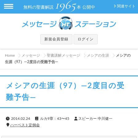
1965
関連サイト
無料の聖書解説
本 公開中
新規会員登録
ログイン
Home
メッセージ
聖書講解メッセージ
メシアの生涯
メシアの
生涯（97）—2度目の受難予告—
メシアの生涯（97）—2度目の受
難予告—
2014.02.24
ルカ9章：43〜45
スピーカー 中川健一
ハーベスト定例会