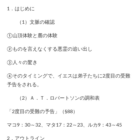
1．はじめに
（1）文脈の確認
①山頂体験と麓の体験
②ものを言えなくする悪霊の追い出し
③人々の驚き
④そのタイミングで、イエスは弟子たちに2度目の受難
予告をされる。
（2）Ａ．Ｔ．ロバートソンの調和表
「2度目の受難の予告」（§88）
マコ9：30～32、マタ17：22～23、ルカ9：43～45
2．アウトライン