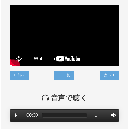
前へ
一覧
次へ
音声で聴く
00:00
…