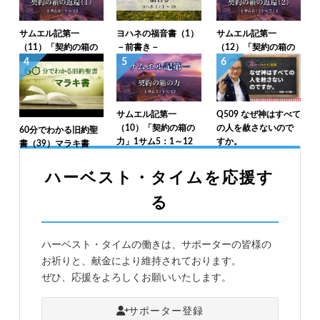
サムエル記第一
ヨハネの福音書（1）
サムエル記第一
（11）「契約の箱の
－前書き－
（12）「契約の箱の
返還（1）」1サム6：
返還（2）」1サム6：
4
5
6
1～12
13～7：1
サムエル記第一
Q509 なぜ神はすべて
（10）「契約の箱の
の人を赦さないので
60分でわかる旧約聖
力」1サム5：1～12
すか。
書（39）マラキ書
ハーベスト・タイムを応援す
る
ハーベスト・タイムの働きは、サポーターの皆様の
お祈りと、献金により維持されております。
ぜひ、応援をよろしくお願いいたします。
サポーター登録