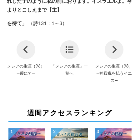
れした子のように私の前におります。イスラエルよ。今
よりとこしえまで【主】
を待て」
（詩131：1～3）
メシアの生涯（96）
「メシアの生涯」一
メシアの生涯（98）
—麓にて—
覧へ
—神殿税を払うイエ
ス—
週間アクセスランキング
1
2
3