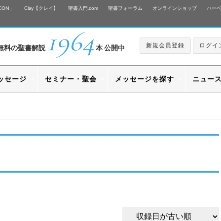
CON」
Clay【クレイ】
聖書入門.com
聖書フォーラム
オンラインショップ
ハー
1964
新規会員登録
ログイ
無料の聖書解説
本 公開中
ッセージ
セミナー・聖会
メッセージを探す
ニュー