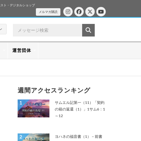
ベスト・デジタルショップ
メルマガ購読
ン
ス
運営団体
週間アクセスランキング
サムエル記第一（11）「契約
1
の箱の返還（1）」1サム6：1
～12
ヨハネの福音書（1）－前書
2