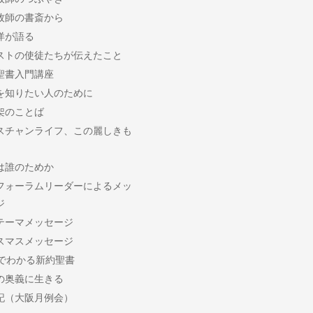
牧師の書斎から
洋が語る
ストの使徒たちが伝えたこと
聖書入門講座
を知りたい人のために
架のことば
スチャンライフ、この麗しきも
は誰のためか
フォーラムリーダーによるメッ
ジ
テーマメッセージ
スマスメッセージ
分でわかる新約聖書
の奥義に生きる
記（大阪月例会）