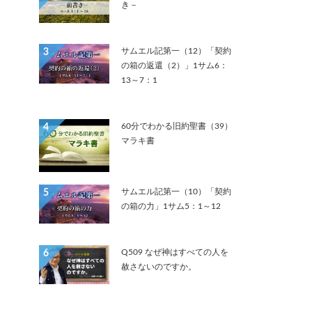
き－
サムエル記第一（12）「契約
3
の箱の返還（2）」1サム6：
13～7：1
60分でわかる旧約聖書（39）
4
マラキ書
サムエル記第一（10）「契約
5
の箱の力」1サム5：1～12
Q509 なぜ神はすべての人を
6
赦さないのですか。