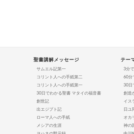
聖書講解メッセージ
テー
サムエル記第一
3分
コリント人への手紙第二
60
コリント人への手紙第一
30
30日でわかる聖書 マタイの福音書
創造
創世記
イスラ
出エジプト記
日ユ
ローマ人への手紙
オカ
メシアの生涯
神の
ヨハネの黙示録
中川