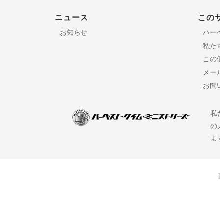
ニュース
この
お知らせ
ハー
私た
この
メー
お問
私
の
ま