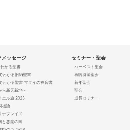
マメッセージ
セミナー・聖会
でわかる聖書
ハーベスト聖会
分でわかる旧約聖書
再臨待望聖会
日でわかる聖書 マタイの福音書
新年聖会
から新天新地へ
聖会
エル旅 2023
成長セミナー
同祖論
リナプレイズ
国と悪魔の国
牧師のつぶやき