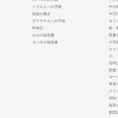
ヘブル人への手紙
中川
使徒の働き
中川
ガラテヤ人への手紙
キリ
申命記
新・
ルカの福音書
聖書
ヨハネの福音書
十字
クリ
の
信仰
聖書
セー
単発
クリ
60
福音
創世