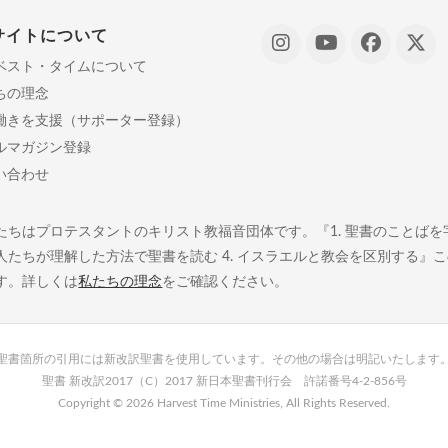
サイトについて
ベスト・タイムについて
ちの理念
働きを支援（サポーター登録）
ルマガジン登録
い合わせ
たちはプロテスタントのキリスト教福音団体です。『1. 聖書のことばを字義
人たちが理解した方法で聖書を読む 4. イスラエルと教会を区別する』
す。詳しくは
私たちの理念
をご確認ください。
聖書箇所の引用には新改訳聖書を使用しています。その他の場合は明記いたします
聖書 新改訳2017（C）2017 新日本聖書刊行会 許諾番号4-2-856号
Copyright ©
2026 Harvest Time Ministries, All Rights Reserved.