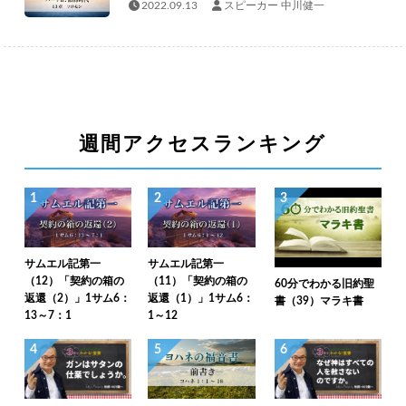
2022.09.13
スピーカー 中川健一
週間アクセスランキング
1
2
3
サムエル記第一
サムエル記第一
（12）「契約の箱の
（11）「契約の箱の
60分でわかる旧約聖
返還（2）」1サム6：
返還（1）」1サム6：
書（39）マラキ書
13～7：1
1～12
4
5
6