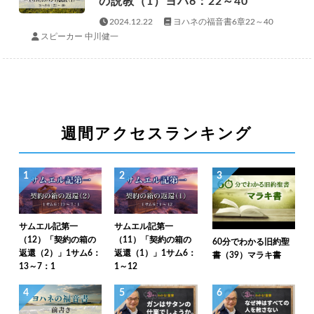
の説教（1）ヨハ6：22～40
2024.12.22
ヨハネの福音書6章22～40
スピーカー 中川健一
週間アクセスランキング
1
2
3
サムエル記第一
サムエル記第一
（12）「契約の箱の
（11）「契約の箱の
60分でわかる旧約聖
返還（2）」1サム6：
返還（1）」1サム6：
書（39）マラキ書
13～7：1
1～12
4
5
6